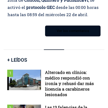
zona de
Concón, Quintero y Puchuncaví
, se
activó el
protocolo GEC
desde las 00:00 horas
hasta las 08:59 del miércoles 22 de abril.
Ver los comentarios
+ LEÍDOS
Altercado en clínica:
1
médico respondió con
ironía y rehusó dar más
licencia a carabineros
lesionados
Las 13 falencias de la