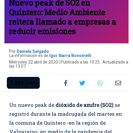
Nuevo peak de SO2 en
Quintero: Medio Ambiente
reitera llamado a empresas a
reducir emisiones
Por
Daniela Salgado
La información es de
Igor Ibarra Bonomelli
Miércoles 22 abril de 2020 | Publicado a las 10:25 · Actualizado a
las 13:07
1.589
visitas
Un nuevo peak de
dióxido de azufre (SO2)
se
registró durante la madrugada del martes en
la comuna de Quintero -en la región de
Valparaíso- en medio de la pandemia del