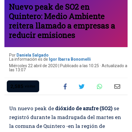
Nuevo peak de SO2 en
Quintero: Medio Ambiente
reitera llamado a empresas a
reducir emisiones
Por
Daniela Salgado
La información es de
Igor Ibarra Bonomelli
Miércoles 22 abril de 2020 | Publicado a las 10:25 · Actualizado a
las 13:07
2,585
visitas
Un nuevo peak de
dióxido de azufre (SO2)
se
registró durante la madrugada del martes en
la comuna de Quintero -en la región de