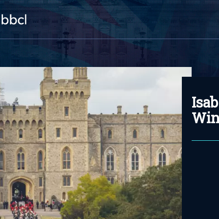
Isab
Win