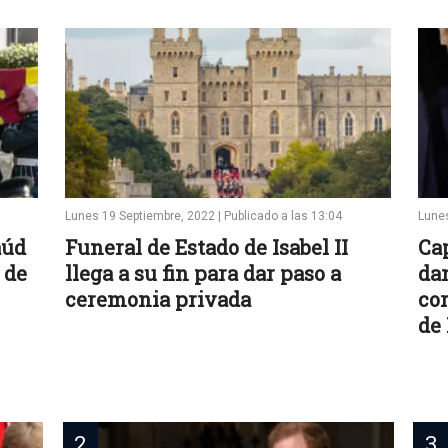
Lunes 19 Septiembre, 2022 | Publicado a las 13:04
Lunes
aúd
Funeral de Estado de Isabel II
Cap
 de
llega a su fin para dar paso a
da
ceremonia privada
cor
de 
2
3