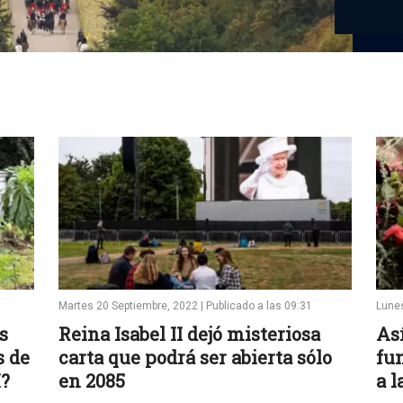
Martes 20 Septiembre, 2022 | Publicado a las 09:31
Lunes
s
Reina Isabel II dejó misteriosa
Así
s de
carta que podrá ser abierta sólo
fun
I?
en 2085
a l