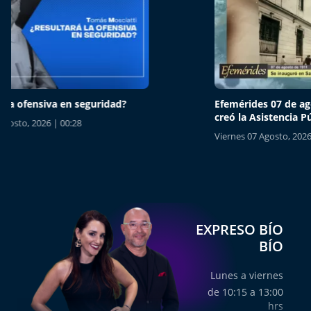
Del Fin del Mundo
Deportes
Conexión Digital
Efemérides 07 de agosto de 1911: se
Los Ines
La Ruta del Pulsar
creó la Asistencia Pública de Santiago
de la hi
Viernes 07 Agosto, 2026 | 19:11
Jueves 06
Psicología Abierta
Impacto Tecnológico
Sesiones Dieciocheras
EXPRESO BÍO
BÍO
Expreso PM
Lunes a viernes
Conecta Vida
de 10:15 a 13:00
hrs