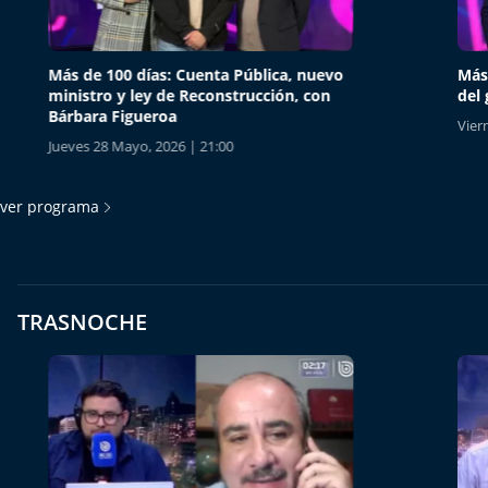
Más de 100 días: Cuenta Pública, nuevo
Más de 
ministro y ley de Reconstrucción, con
del gob
Bárbara Figueroa
Viernes 1
Jueves 28 Mayo, 2026 | 21:00
ver programa
TRASNOCHE