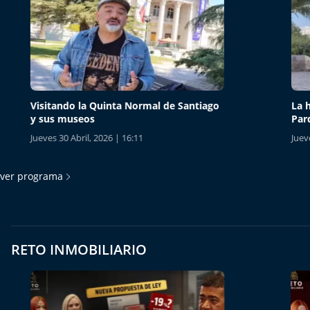
Visitando la Quinta Normal de Santiago
La histo
y sus museos
Parque
Jueves 30 Abril, 2026 | 16:11
Jueves 30
ver programa
RETO INMOBILIARIO