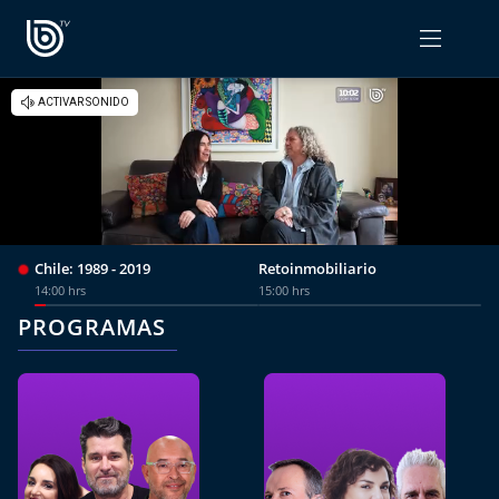
PROGRAMAS
OPINIÓN
Radiograma
PODCAST RADIOGRAMA
Expreso Bío Bío
Chile: 1989 - 2019
Retoinmobiliario
Podría Ser Peor
14:00 hrs
15:00 hrs
PROGRAMAS
La Entrevista de Tomás Mosciatti
Entrevistas BioBioTV
Comentarios de Tomás Mosciatti