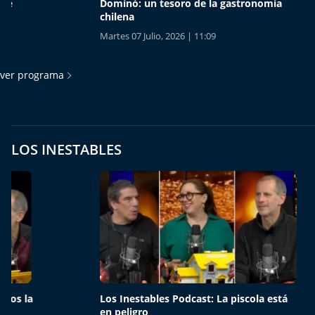
Dominó: un tesoro de la gastronomía
Soho Tha
chilena
cocina 
Martes 07 Julio, 2026 | 11:09
Martes 07
ver programa
LOS INESTABLES
Los Inestables Podcast: La piscola está
Los Ine
en peligro
todos l