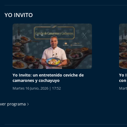
YO INVITO
Yo Invito: un entretenido ceviche de
Yo Invit
camarones y cochayuyo
con mari
Martes 16 Junio, 2026 | 17:52
Martes 16
ver programa