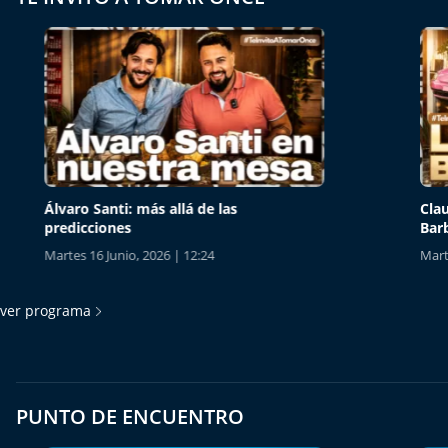
Álvaro Santi: más allá de las
Claudia
predicciones
Barbie e
Martes 16 Junio, 2026 | 12:24
Martes 16
ver programa
PUNTO DE ENCUENTRO