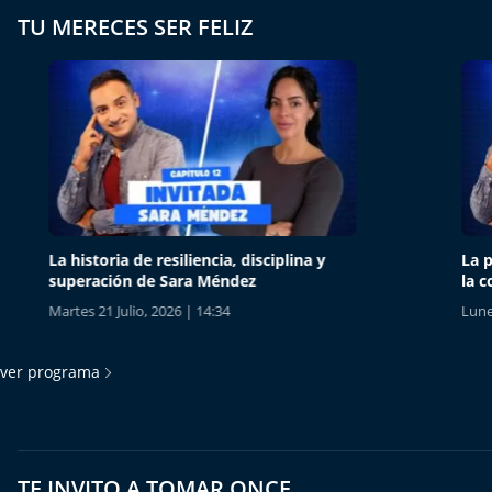
TU MERECES SER FELIZ
La historia de resiliencia, disciplina y
La psico
superación de Sara Méndez
la comi
Martes 21 Julio, 2026 | 14:34
Lunes 13 
ver programa
TE INVITO A TOMAR ONCE