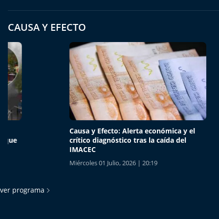
CAUSA Y EFECTO
Causa y Efecto: Alerta económica y el
Causa y
crítico diagnóstico tras la caída del
oscuro 
IMACEC
mesesen
Miércoles 01 Julio, 2026 | 20:19
Martes 30
ver programa