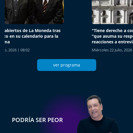
"Tiene derecho a contar su verdad" y
La reun
"que asuma su responsabilidad":
oficial
reacciones a entrevista de Sedini
semana 
Miércoles 22 Julio, 2026 | 10:40
Viernes 2
ver programa
PODRÍA SER PEOR