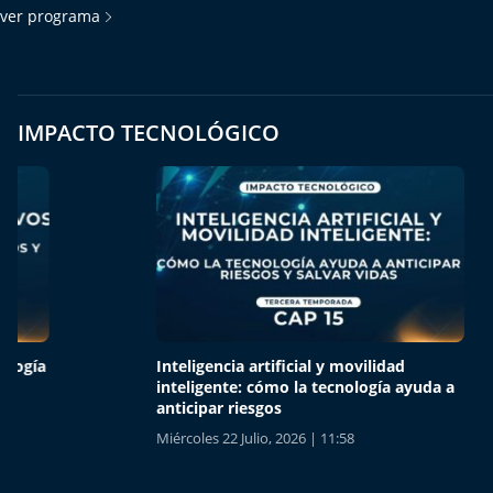
ver programa
IMPACTO TECNOLÓGICO
Inteligencia artificial y movilidad
Multinub
inteligente: cómo la tecnología ayuda a
tecnolo
anticipar riesgos
infraest
Miércoles 22 Julio, 2026 | 11:58
Miércoles