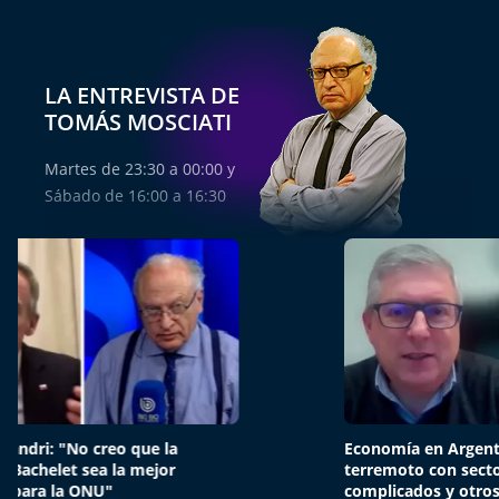
Aquí Estamos
Sello de raza
LA ENTREVISTA DE
TOMÁS MOSCIATI
Trasnoche
Martes de 23:30 a 00:00 y
Reto Inmobiliario
Sábado de 16:00 a 16:30
Punto de Encuentro
Yo invito
Economía en Argentina: "Es un gran
Sebastiá
terremoto con sectores muy
transfo
complicados y otros muy satisfechos"
propios