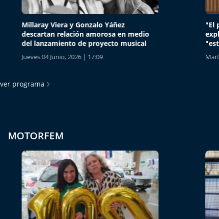
Millaray Viera y Gonzalo Yáñez
"El peo
descartan relación amorosa en medio
explica
del lanzamiento de proyecto musical
"estamo
Jueves 04 Junio, 2026 | 17:09
Martes 02
ver programa
MOTORFEM