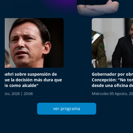
Gobernador por obras viales de
"Me dis
Concepción: "No tomen la decisión
indígen
desde una oficina de Santiago"
remoci
Miércoles 05 Agosto, 2026 | 20:35
Martes 04
ver programa