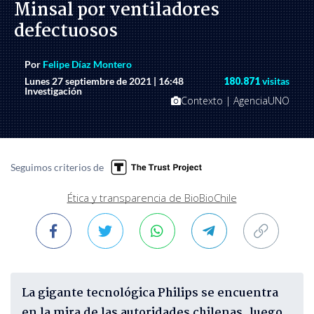
Minsal por ventiladores
defectuosos
Por
Felipe Díaz Montero
Lunes 27 septiembre de 2021 | 16:48
180.871
visitas
Investigación
Contexto | AgenciaUNO
Seguimos criterios de
Ética y transparencia de BioBioChile
La gigante tecnológica Philips se encuentra
en la mira de las autoridades chilenas, luego