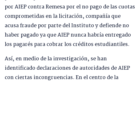
por AIEP contra Remesa por el no pago de las cuotas
comprometidas en la licitación, compañía que
acusa fraude por parte del Instituto y defiende no
haber pagado ya que AIEP nunca habría entregado
los pagarés para cobrar los créditos estudiantiles.
Así, en medio de la investigación, se han
identificado declaraciones de autoridades de AIEP
con ciertas incongruencias. En el centro de la
discusión se encuentra el hecho de que el instituto
no haya entregado los pagarés que la empresa
necesita para realizar las acciones legales de
cobranza, y las dudas sobre por qué no se
entregaron, si fueron emitidos y con acusaciones
de incumplimiento de contrato por ambas partes.