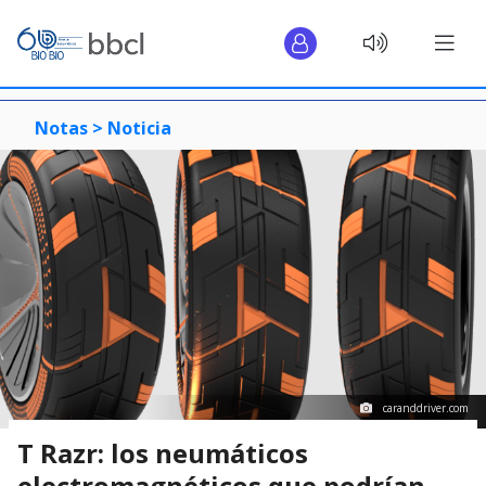
Notas >
Noticia
caranddriver.com
T Razr: los neumáticos
electromagnéticos que podrían