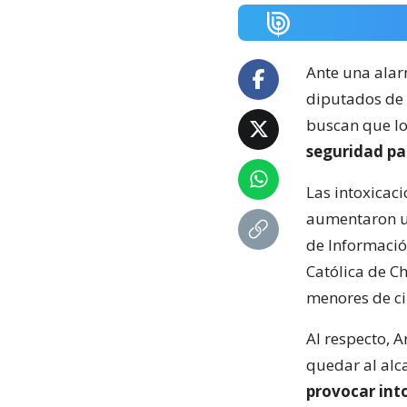
Ante una ala
diputados de l
buscan que lo
seguridad pa
Las intoxicac
aumentaron un
de Informació
Católica de C
menores de ci
Al respecto, 
quedar al alca
provocar int