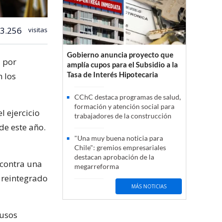
3.256
visitas
Gobierno anuncia proyecto que
t
por
amplía cupos para el Subsidio a la
Tasa de Interés Hipotecaria
n los
CChC destaca programas de salud,
formación y atención social para
l ejercicio
trabajadores de la construcción
de este año.
"Una muy buena noticia para
Chile": gremios empresariales
destacan aprobación de la
contra una
megarreforma
 reintegrado
MÁS NOTICIAS
busos