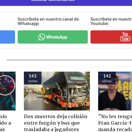
Suscríbete en nuestro canal de
Suscríbete en nuestr
Whatsapp:
Youtube:
143
142
visitas
visitas
nio
Dos muertos deja colisión
"No les teng
ido a
entre furgón y bus que
Fran García-
ras
trasladaba a jugadores
manda recado