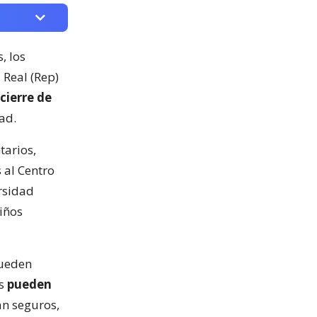
, los
 Real (Rep)
cierre de
ad.
tarios,
 al Centro
rsidad
iños
pueden
os
pueden
ean seguros,