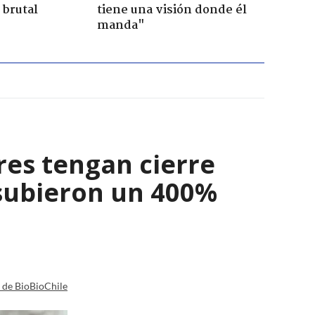
 brutal
tiene una visión donde él
manda"
res tengan cierre
 subieron un 400%
a de BioBioChile