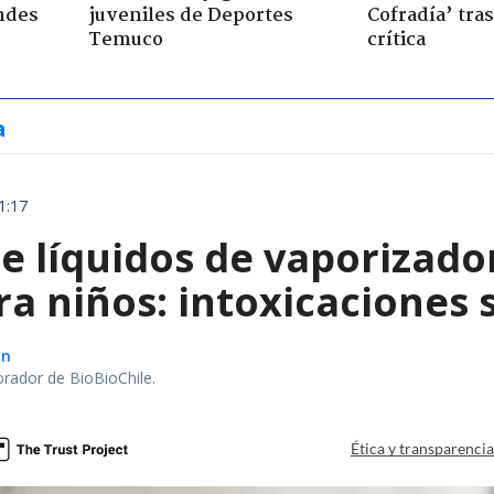
ndes
juveniles de Deportes
Cofradía’ tras
Temuco
crítica
a
1:17
e líquidos de vaporizado
ra niños: intoxicaciones
ón
orador de BioBioChile.
Ética y transparenci