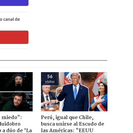
o canal de
56
visitas
o miedo":
Perú, igual que Chile,
Huidobro
busca unirse al Escudo de
 a dúo de ’La
las Américas: "EEUU