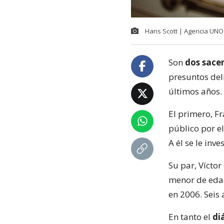
Hans Scott | Agencia UNO
Son
dos sace
presuntos deli
últimos años.
El primero, Fr
público por el
A él se le in
Su par, Vícto
menor de edad
en 2006. Seis
En tanto el
di