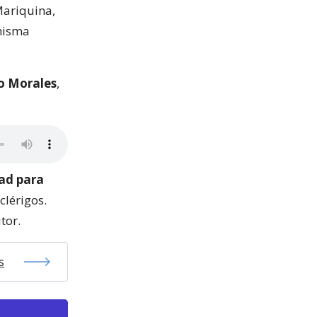
Mariquina,
 misma
o Morales
,
dad para
clérigos.
tor.
s