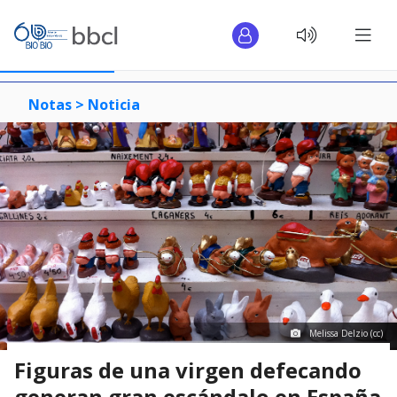
Notas >
Noticia
Melissa Delzio (cc)
Figuras de una virgen defecando
generan gran escándalo en España