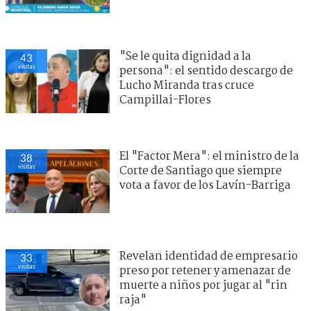
"Se le quita dignidad a la
43
visitas
persona": el sentido descargo de
Lucho Miranda tras cruce
Campillai-Flores
El "Factor Mera": el ministro de la
38
visitas
Corte de Santiago que siempre
vota a favor de los Lavín-Barriga
Revelan identidad de empresario
33
visitas
preso por retener y amenazar de
muerte a niños por jugar al "rin
raja"