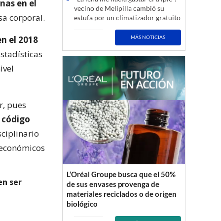
nas en el
vecino de Melipilla cambió su
sa corporal.
estufa por un climatizador gratuito
n el 2018
MÁS NOTICIAS
estadísticas
ivel
r, pues
 código
sciplinario
s económicos
L’Oréal Groupe busca que el 50%
en ser
de sus envases provenga de
materiales reciclados o de origen
biológico