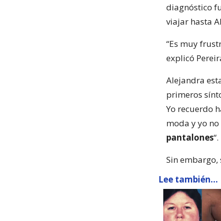
diagnóstico f
viajar hasta 
“Es muy frust
explicó Pereir
Alejandra est
primeros sínt
Yo recuerdo h
moda y yo no
pantalones
“.
Sin embargo, 
Lee también...