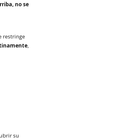
riba, no se
 restringe
ntinamente
,
ubrir su