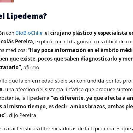
el Lipedema?
ión con
BioBioChile
, el
cirujano plástico y especialista e
colás Pereira
, explicó que el diagnóstico es difícil de co
os médicos: “
Hay poca información en el ámbito médi
ben que existe, pocos que saben diagnosticarlo y me
ratarlo”
, afirmó.
alló que la enfermedad suele ser confundida por los pro
a
, una afección del sistema linfático que produce sínto
 obstante, la lipedema
“es diferente, ya que afecta a 
 al mismo tiempo, es decir, ambos brazos, ambas pie
ez”
, dijo Pereira.
s características diferenciadoras de la Lipedema es que 