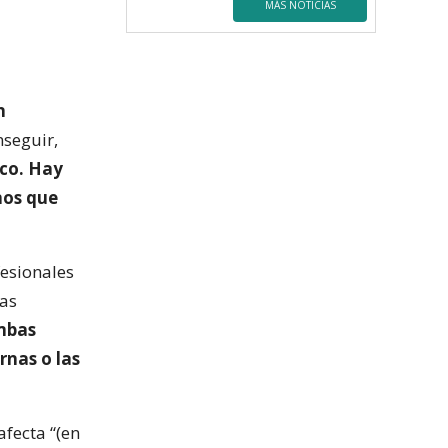
MÁS NOTICIAS
n
nseguir,
co. Hay
nos que
fesionales
mas
ambas
rnas o las
afecta “(en