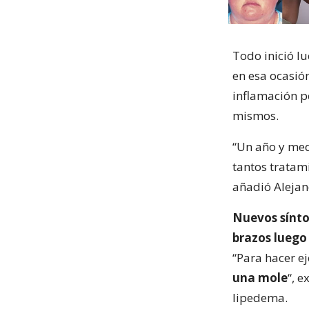
Todo inició l
en esa ocasió
inflamación po
mismos.
“Un año y me
tantos tratam
añadió Alejan
Nuevos sínto
brazos luego
“Para hacer ej
una mole
“, 
lipedema.