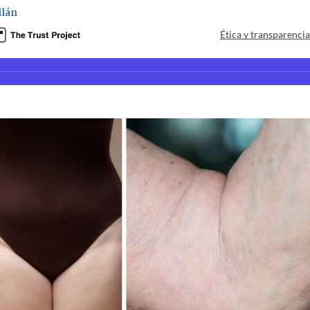
llán
Ética y transparenci