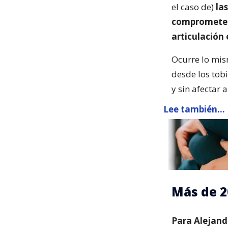
el caso de)
la
comprometen 
articulación
Ocurre lo mis
desde los tob
y sin afectar a
Lee también...
Más de 2
Para Alejand