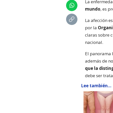
La enfermeda
mundo
, es p
La afección e
por la
Organi
claras sobre 
nacional.
El panorama l
además de no 
que la dist
debe ser trat
Lee también...