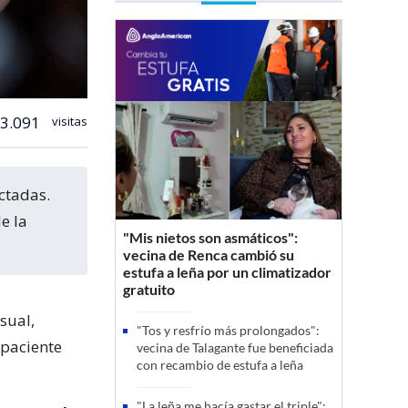
3.091
visitas
e la
"Mis nietos son asmáticos":
vecina de Renca cambió su
estufa a leña por un climatizador
gratuito
sual,
"Tos y resfrío más prolongados":
 paciente
vecina de Talagante fue beneficiada
con recambio de estufa a leña
"La leña me hacía gastar el triple":