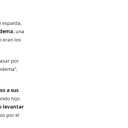
e espalda,
edema
, una
o eran los
asar por
pedema”,
so a sus
undo hijo.
o levantar
os por el