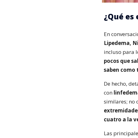
¿Qué es 
En conversac
Lipedema, Ni
incluso para l
pocos que sa
saben como t
De hecho, det
con
linfedem
similares; no
extremidades
cuatro a la v
Las principale