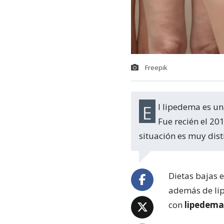
Freepik
El lipedema es una de las enfermedades más jóvenes y más comunes detectadas.
Fue recién el 20
situación es muy dist
Dietas bajas e
además de lip
con
lipedema