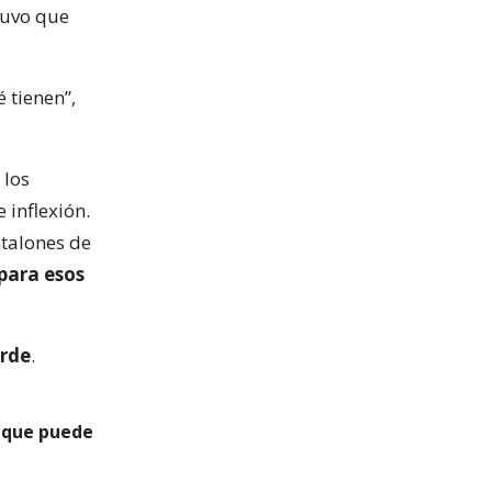
tuvo que
 tienen”,
 los
 inflexión.
ntalones de
para esos
arde
.
o que puede