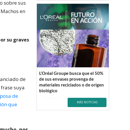
o sobre sus
e Machos en
or su graves
L’Oréal Groupe busca que el 50%
tanciado de
de sus envases provenga de
materiales reciclados o de origen
 frase suya
biológico
sposa de
MÁS NOTICIAS
ción que
 mucho, nos