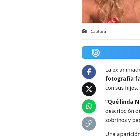
Captura
La ex animado
fotografía f
con sus hijos
“Qué linda N
descripción de
sobrinos y pa
Una aparición