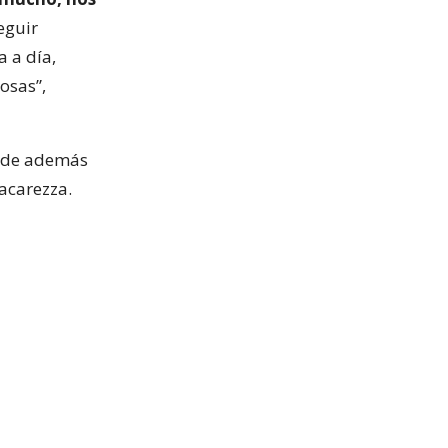
eguir
 a día,
osas”,
onde además
Vacarezza.