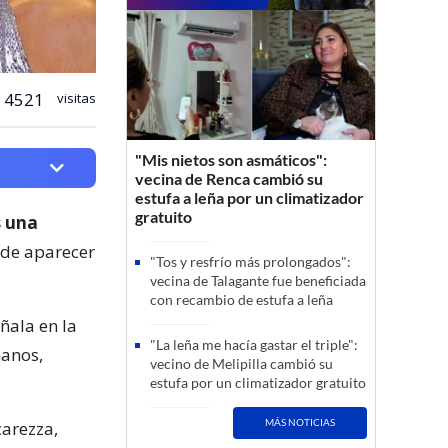
4521
visitas
"Mis nietos son asmáticos":
vecina de Renca cambió su
estufa a leña por un climatizador
gratuito
s una
de aparecer
"Tos y resfrío más prolongados":
vecina de Talagante fue beneficiada
con recambio de estufa a leña
eñala en la
"La leña me hacía gastar el triple":
manos,
vecino de Melipilla cambió su
estufa por un climatizador gratuito
MÁS NOTICIAS
carezza,