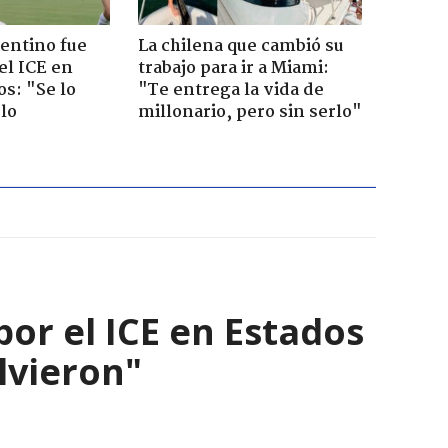
gentino fue
La chilena que cambió su
el ICE en
trabajo para ir a Miami:
s: "Se lo
"Te entrega la vida de
 lo
millonario, pero sin serlo"
por el ICE en Estados
olvieron"