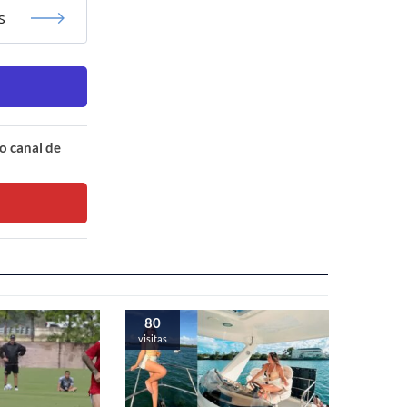
s
o canal de
80
visitas