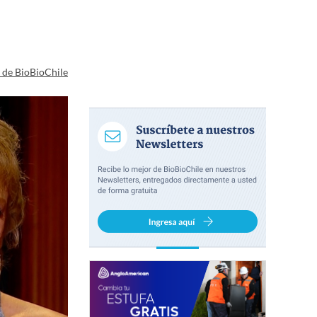
a de BioBioChile