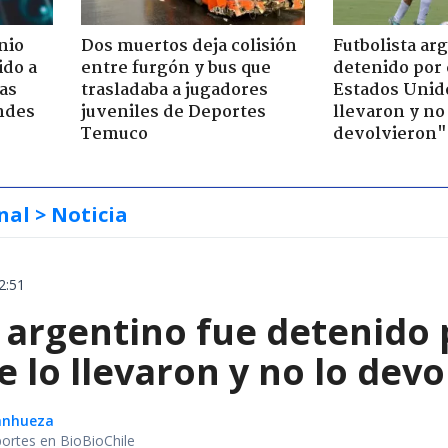
nio
Dos muertos deja colisión
Futbolista ar
ido a
entre furgón y bus que
detenido por 
ras
trasladaba a jugadores
Estados Unido
ndes
juveniles de Deportes
llevaron y no
Temuco
devolvieron"
nal
> Noticia
2:51
 argentino fue detenido 
e lo llevaron y no lo dev
Sanhueza
portes en BioBioChile