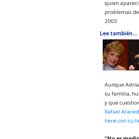
quien apareci
problemas de 
2003.
Lee también...
Aunque Adrian
su familia, h
y que cuestio
Rafael Araned
tiene con su 
“No es medi