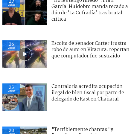
"No les tengo miedo": Fran
29
visitas
García-Huidobro manda recado a
dúo de ’La Cofradía’ tras brutal
crítica
Escolta de senador Carter frustra
26
visitas
robo de auto en Vitacura: reportan
que computador fue sustraído
Contraloría acredita ocupación
25
visitas
ilegal de bien fiscal por parte de
delegado de Kast en Chañaral
"Terriblemente chantas" y
23
visitas