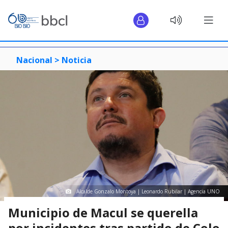
Nacional >
Noticia
Alcalde Gonzalo Montoya | Leonardo Rubilar | Agencia UNO
Municipio de Macul se querella
por incidentes tras partido de Colo