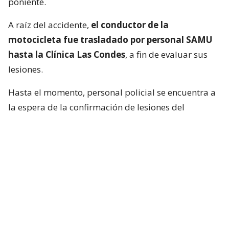
poniente.
A raíz del accidente,
el conductor de la
motocicleta fue trasladado por personal SAMU
hasta la Clínica Las Condes
, a fin de evaluar sus
lesiones.
Hasta el momento, personal policial se encuentra a
la espera de la confirmación de lesiones del
conductor de la motocicleta, así como las
instrucciones de fiscalía.
Francisca García-Huidobro habló con
el periodista
En medio del programa de Chilevisión,
Francisca
García-Huidobro mencionó que habló