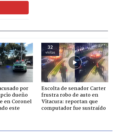
32
visitas
acusado por
Escolta de senador Carter
ipcio dueño
frustra robo de auto en
e en Coronel
Vitacura: reportan que
ado este
computador fue sustraído