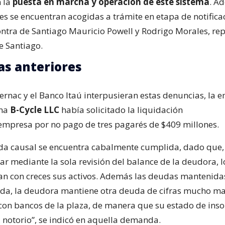
 la
puesta en marcha y operación de este sistema
. A
s se encuentran acogidas a trámite en etapa de notifica
ntra de Santiago Mauricio Powell y Rodrigo Morales, re
e Santiago.
s anteriores
Sernac y el Banco Itaú interpusieran estas denuncias, la 
ana
B-Cycle LLC
había solicitado la liquidación
 empresa por no pago de tres pagarés de $409 millones.
a causal se encuentra cabalmente cumplida, dado que,
ar mediante la sola revisión del balance de la deudora, l
an con creces sus activos. Además las deudas mantenida
da, la deudora mantiene otra deuda de cifras mucho ma
 con bancos de la plaza, de manera que su estado de inso
 notorio”, se indicó en aquella demanda.