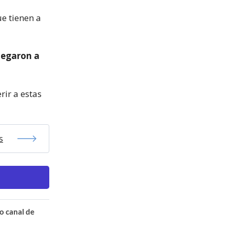
ue tienen a
legaron a
rir a estas
s
o canal de