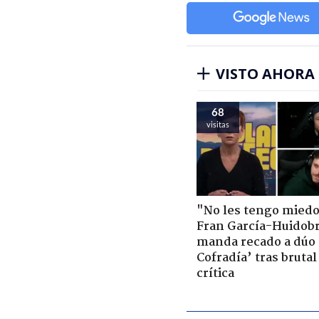
VISTO AHORA
68
visitas
"No les tengo miedo
Fran García-Huidob
manda recado a dúo 
Cofradía’ tras brutal
crítica