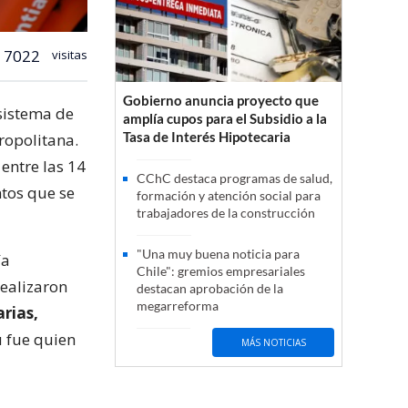
7022
visitas
Gobierno anuncia proyecto que
 sistema de
amplía cupos para el Subsidio a la
Tasa de Interés Hipotecaria
ropolitana.
entre las 14
CChC destaca programas de salud,
ntos que se
formación y atención social para
trabajadores de la construcción
"Una muy buena noticia para
ía
Chile": gremios empresariales
realizaron
destacan aprobación de la
megarreforma
rias,
ú fue quien
MÁS NOTICIAS