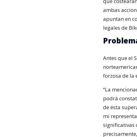
que costearan
ambas accione
apuntan en co
legales de Bik
Problema
Antes que el 
norteameric
forzosa de la
“La mencionad
podrá constat
de ésta super
mi representa
significativas
precisamente,