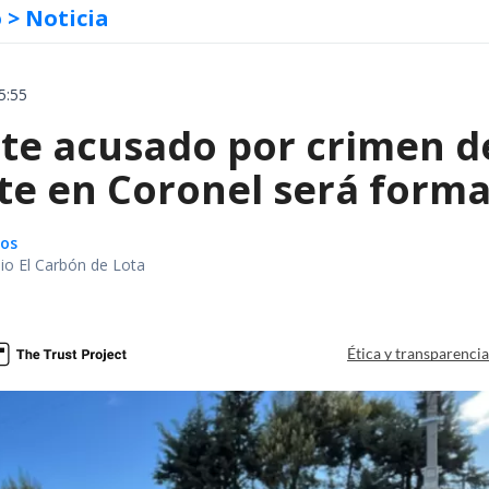
o
> Noticia
5:55
te acusado por crimen d
te en Coronel será forma
gos
io El Carbón de Lota
a
Ética y transparenci