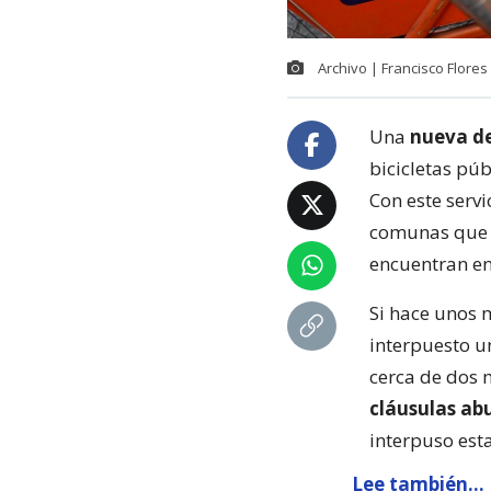
Archivo | Francisco Flores
Una
nueva 
bicicletas pú
Con este servi
comunas que e
encuentran en 
Si hace unos 
interpuesto u
cerca de dos 
cláusulas abu
interpuso esta
Lee también...