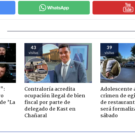
43
39
visitas
visitas
":
Contraloría acredita
Adolescente 
ro
ocupación ilegal de bien
crimen de eg
de ’La
fiscal por parte de
de restaurant
delegado de Kast en
será formaliz
Chañaral
sábado