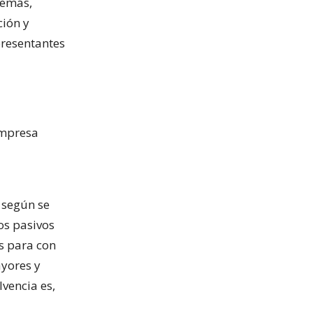
demás,
ción y
presentantes
empresa
 según se
os pasivos
s para con
yores y
lvencia es,