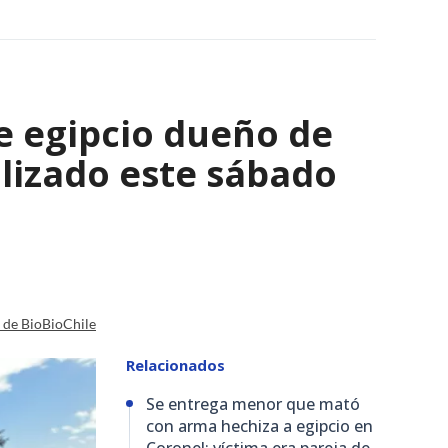
e egipcio dueño de
lizado este sábado
a de BioBioChile
Relacionados
Se entrega menor que mató
con arma hechiza a egipcio en
Coronel: víctima era pareja de