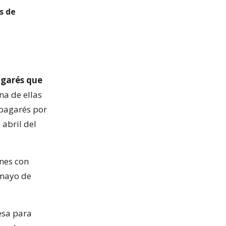
s de
agarés que
na de ellas
 pagarés por
 abril del
ones con
 mayo de
esa para