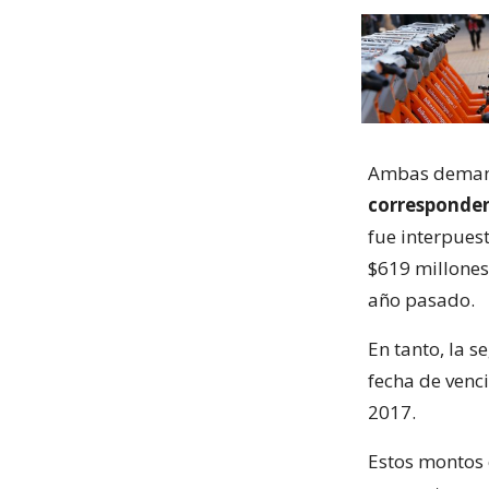
Ambas demand
corresponden
fue interpues
$619 millones
año pasado.
En tanto, la 
fecha de venc
2017.
Estos montos 