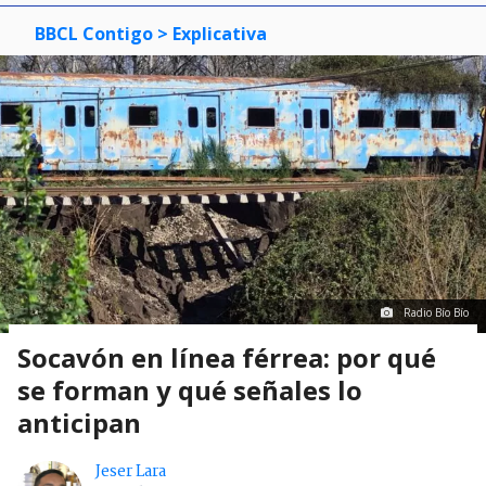
BBCL Contigo
> Explicativa
Radio Bío Bío
Socavón en línea férrea: por qué
se forman y qué señales lo
anticipan
Jeser Lara