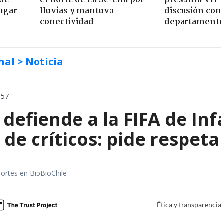
 de
el norte de La Serena por
presunta VIF 
jugar
lluvias y mantuvo
discusión co
conectividad
departament
nal
> Noticia
:57
defiende a la FIFA de Inf
de críticos: pide respeta
portes en BioBioChile
Ética y transparenci