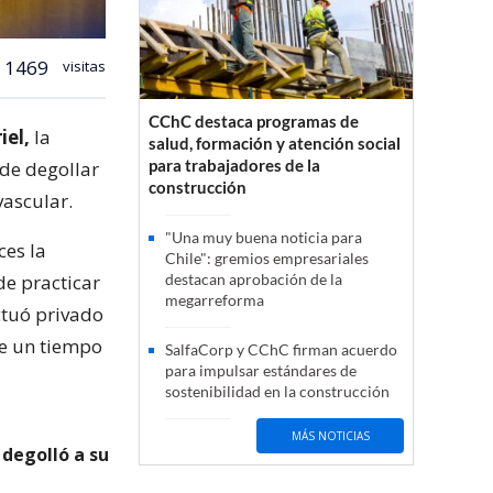
1469
visitas
CChC destaca programas de
iel,
la
salud, formación y atención social
para trabajadores de la
 de degollar
construcción
vascular.
"Una muy buena noticia para
ces la
Chile": gremios empresariales
de practicar
destacan aprobación de la
megarreforma
ctuó privado
ce un tiempo
SalfaCorp y CChC firman acuerdo
para impulsar estándares de
sostenibilidad en la construcción
MÁS NOTICIAS
 degolló a su