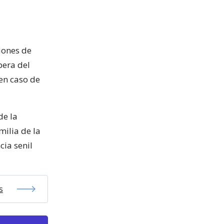
iones de
pera del
 en caso de
de la
milia de la
cia senil
s