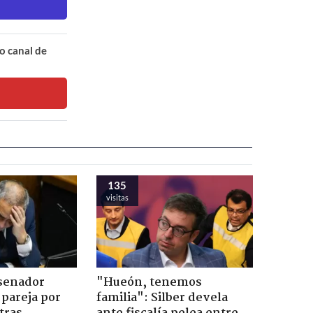
o canal de
135
visitas
 senador
"Hueón, tenemos
 pareja por
familia": Silber devela