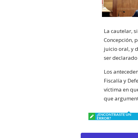
La cautelar, 
Concepción, p
juicio oral, 
ser declarado
Los anteceden
Fiscalía y Def
víctima en qu
que argument
¿ENCONTRASTE UN
ERROR?