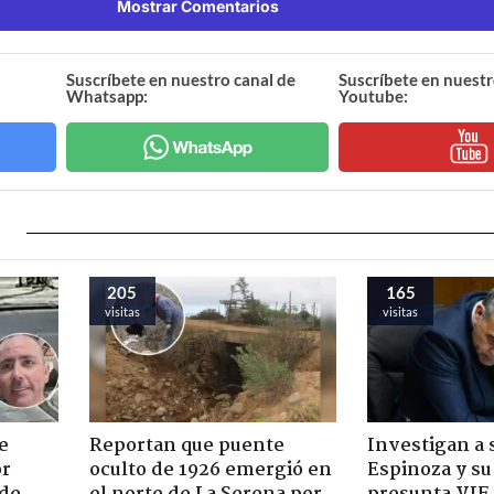
Mostrar Comentarios
Suscríbete en nuestro canal de
Suscríbete en nuestr
Whatsapp:
Youtube:
205
165
visitas
visitas
e
Reportan que puente
Investigan a
or
oculto de 1926 emergió en
Espinoza y su