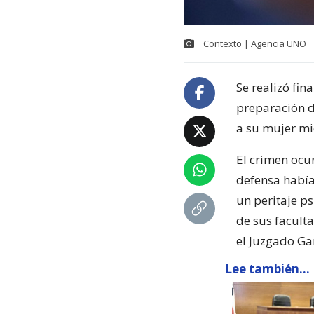
Contexto | Agencia UNO
Se realizó fi
preparación d
a su mujer mi
El crimen ocu
defensa había 
un peritaje p
de sus facult
el Juzgado Gar
Lee también...