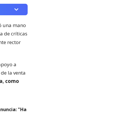
ió una mano
a de críticas
te rector
apoyo a
 de la venta
da, como
renuncia: "Ha