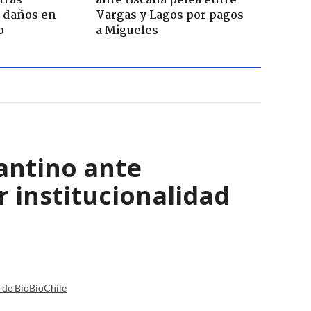
tras
ante fiscalía pelea entre
n daños en
Vargas y Lagos por pagos
o
a Migueles
antino ante
r institucionalidad
a de BioBioChile