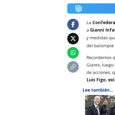
La
Confedera
a
Gianni Infa
y medidas qu
del balompié
Recordemos qu
Gianni, luego 
de acciones, 
Luis Figo, e
Lee también...