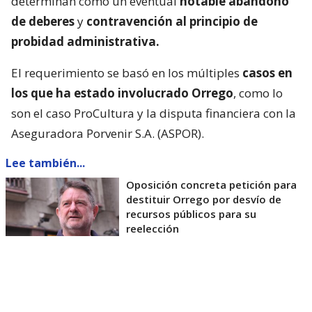
determinan como un eventual
notable abandono
de deberes
y
contravención al principio de
probidad administrativa.
El requerimiento se basó en los múltiples
casos en
los que ha estado involucrado Orrego
, como lo
son el caso ProCultura y la disputa financiera con la
Aseguradora Porvenir S.A. (ASPOR).
Lee también...
Oposición concreta petición para
destituir Orrego por desvío de
recursos públicos para su
reelección
Asimismo, se le acusó de utilizar
recursos del
Gobierno Regional
para fortalecer su campaña a