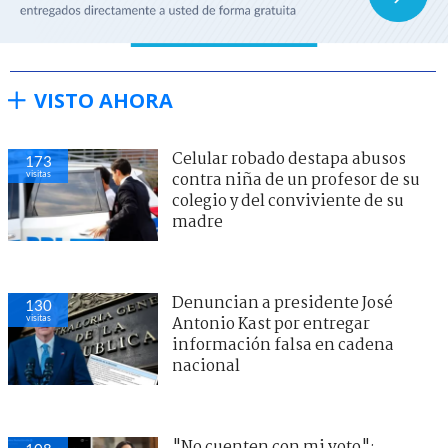
VISTO AHORA
Celular robado destapa abusos
173
visitas
contra niña de un profesor de su
colegio y del conviviente de su
madre
Denuncian a presidente José
130
visitas
Antonio Kast por entregar
información falsa en cadena
nacional
"No cuenten con mi voto":