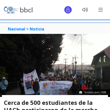
Nacional >
Noticia
Yonatan Jara | RBB
Cerca de 500 estudiantes de la
UACh participaron de la marcha