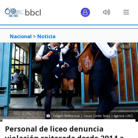
Nacional >
Noticia
Imagen Referencial | David Cortés Serey | Agencia UNO
Personal de liceo denuncia
violación reiterada desde 2014 a