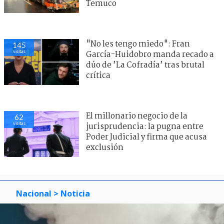
Temuco
"No les tengo miedo": Fran
145
visitas
García-Huidobro manda recado a
dúo de ’La Cofradía’ tras brutal
crítica
El millonario negocio de la
62
visitas
jurisprudencia: la pugna entre
Poder Judicial y firma que acusa
exclusión
Nacional
> Noticia