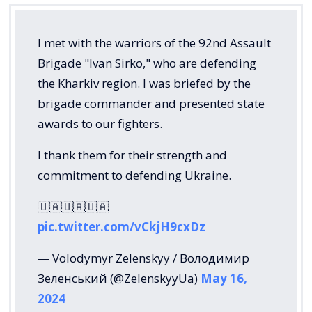
I met with the warriors of the 92nd Assault
Brigade "Ivan Sirko," who are defending
the Kharkiv region. I was briefed by the
brigade commander and presented state
awards to our fighters.
I thank them for their strength and
commitment to defending Ukraine.
🇺🇦🇺🇦🇺🇦
pic.twitter.com/vCkjH9cxDz
— Volodymyr Zelenskyy / Володимир
Зеленський (@ZelenskyyUa)
May 16,
2024