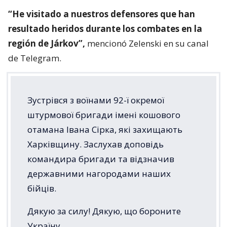
“He visitado a nuestros defensores que han
resultado heridos durante los combates en la
región de Járkov”,
mencionó Zelenski en su canal
de Telegram.
Зустрівся з воїнами 92-ї окремої
штурмової бригади імені кошового
отамана Івана Сірка, які захищають
Харківщину. Заслухав доповідь
командира бригади та відзначив
державними нагородами наших
бійців.
Дякую за силу! Дякую, що бороните
Україну.