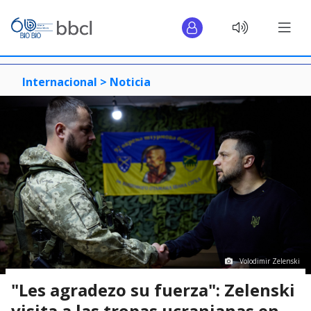
Internacional >
Noticia
Volodimir Zelenski
"Les agradezo su fuerza": Zelenski
visita a las tropas ucranianas en