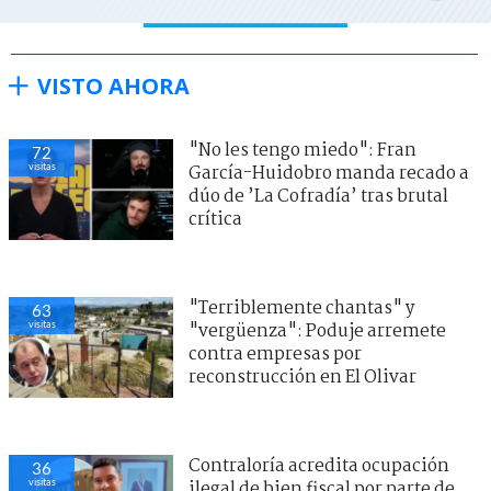
VISTO AHORA
"No les tengo miedo": Fran
72
visitas
García-Huidobro manda recado a
dúo de ’La Cofradía’ tras brutal
crítica
"Terriblemente chantas" y
63
visitas
"vergüenza": Poduje arremete
contra empresas por
reconstrucción en El Olivar
Contraloría acredita ocupación
36
visitas
ilegal de bien fiscal por parte de