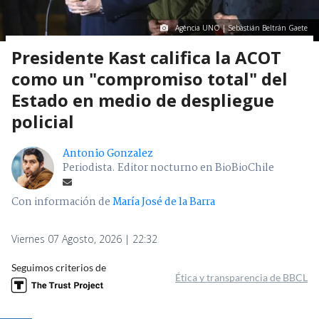
Agencia UNO | Sebastián Beltrán Gaete
Presidente Kast califica la ACOT
como un "compromiso total" del
Estado en medio de despliegue
policial
Antonio Gonzalez
Periodista. Editor nocturno en BioBioChile
Con información de
María José de la Barra
Viernes 07 Agosto, 2026 | 22:32
Seguimos criterios de
Ética y transparencia de BBCL