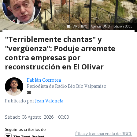
ARCHIVO | Agencia UNO | Edición BBCL
"Terriblemente chantas" y
"vergüenza": Poduje arremete
contra empresas por
reconstrucción en El Olivar
Fabián Corrotea
Periodista de Radio Bío Bío Valparaíso
Publicado por
Jean Valencia
Sábado 08 Agosto, 2026 | 00:00
Seguimos criterios de
Ética y transparencia de BBCL