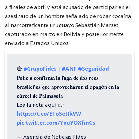
a finales de abril y está acusado de participar en el
asesinato de un hombre señalado de robar cocaína
al narcotraficante uruguayo Sebastián Marset,
capturado en marzo en Bolivia y posteriormente
enviado a Estados Unidos.
🔵
#GrupoFides
|
#ANF
#Seguridad
𝐏𝐨𝐥𝐢𝐜í𝐚 𝐜𝐨𝐧𝐟𝐢𝐫𝐦𝐚 𝐥𝐚 𝐟𝐮𝐠𝐚 𝐝𝐞 𝐝𝐨𝐬 𝐫𝐞𝐨𝐬
𝐛𝐫𝐚𝐬𝐢𝐥𝐞ñ𝐨𝐬 𝐪𝐮𝐞 𝐚𝐩𝐫𝐨𝐯𝐞𝐜𝐡𝐚𝐫𝐨𝐧 𝐞𝐥 𝐚𝐩𝐚𝐠ó𝐧 𝐞𝐧 𝐥𝐚
𝐜á𝐫𝐜𝐞𝐥 𝐝𝐞 𝐏𝐚𝐥𝐦𝐚𝐬𝐨𝐥𝐚
Lea la nota aquí 👉
https://t.co/EToSetIkVW
pic.twitter.com/YouYOXfmGs
— Agencia de Noticias Fides