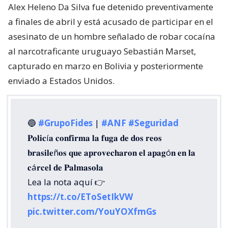
Alex Heleno Da Silva fue detenido preventivamente
a finales de abril y está acusado de participar en el
asesinato de un hombre señalado de robar cocaína
al narcotraficante uruguayo Sebastián Marset,
capturado en marzo en Bolivia y posteriormente
enviado a Estados Unidos.
🔵
#GrupoFides
|
#ANF
#Seguridad
𝐏𝐨𝐥𝐢𝐜í𝐚 𝐜𝐨𝐧𝐟𝐢𝐫𝐦𝐚 𝐥𝐚 𝐟𝐮𝐠𝐚 𝐝𝐞 𝐝𝐨𝐬 𝐫𝐞𝐨𝐬
𝐛𝐫𝐚𝐬𝐢𝐥𝐞ñ𝐨𝐬 𝐪𝐮𝐞 𝐚𝐩𝐫𝐨𝐯𝐞𝐜𝐡𝐚𝐫𝐨𝐧 𝐞𝐥 𝐚𝐩𝐚𝐠ó𝐧 𝐞𝐧 𝐥𝐚
𝐜á𝐫𝐜𝐞𝐥 𝐝𝐞 𝐏𝐚𝐥𝐦𝐚𝐬𝐨𝐥𝐚
Lea la nota aquí 👉
https://t.co/EToSetIkVW
pic.twitter.com/YouYOXfmGs