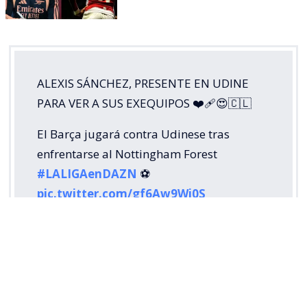
ALEXIS SÁNCHEZ, PRESENTE EN UDINE
PARA VER A SUS EXEQUIPOS ❤️‍🩹😍🇨🇱
El Barça jugará contra Udinese tras
enfrentarse al Nottingham Forest
#LALIGAenDAZN
⚽️
pic.twitter.com/gf6Aw9Wi0S
— DAZN Fútbol (@DAZNFutbol)
August 8,
2026