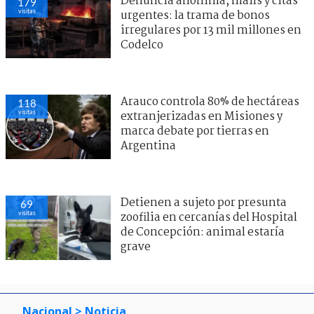
Denuncia anónima, mails y citas
179
visitas
urgentes: la trama de bonos
irregulares por 13 mil millones en
Codelco
Arauco controla 80% de hectáreas
118
visitas
extranjerizadas en Misiones y
marca debate por tierras en
Argentina
Detienen a sujeto por presunta
69
visitas
zoofilia en cercanías del Hospital
de Concepción: animal estaría
grave
Nacional
> Noticia