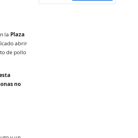
en la
Plaza
ficado abrir
to de pollo
esta
rsonas no
Hugo y un