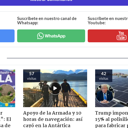
Suscríbete en nuestro canal de
Suscríbete en nuestr
Whatsapp:
Youtube:
57
42
visitas
visitas
ir
Apoyo de la Armada y 10
Trump impone
": El
horas de navegación: así
15% al polisili
sa de
cayó en la Antártica
para fabricar