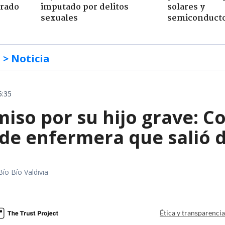
trado
imputado por delitos
solares y
sexuales
semiconduct
s
> Noticia
5:35
iso por su hijo grave: Co
e enfermera que salió de
Bío Bío Valdivia
a
Ética y transparenci