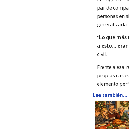
par de compañ
personas en si
generalizada.
“
Lo que más n
a esto… eran
civil.
Frente a esa r
propias casas
elemento perf
Lee también...