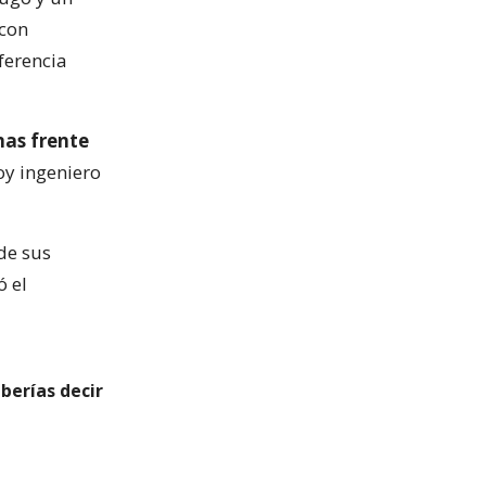
 con
ferencia
nas frente
oy ingeniero
de sus
ó el
eberías decir