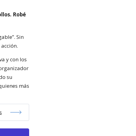
ollos. Robé
able”. Sin
 acción.
va y con los
 organizador
do su
quienes más
s