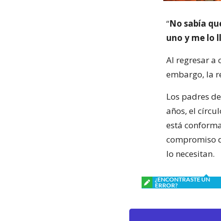
“
No sabía qué
uno y me lo l
Al regresar a
embargo, la r
Los padres de 
años, el círc
está conforma
compromiso d
lo necesitan.
¿ENCONTRASTE UN
ERROR?