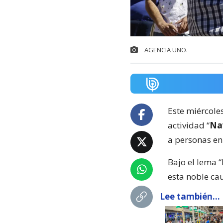
AGENCIA UNO.
Este miércole
actividad “
Na
a personas en
Bajo el lema 
esta noble ca
Lee también...