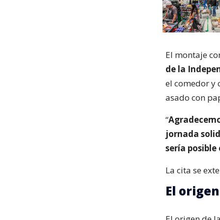
El montaje co
de la Indepe
el comedor y 
asado con pap
“
Agradecemos
jornada solid
sería posible
La cita se ext
El orige
El origen de 