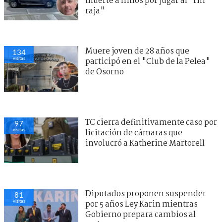
muerte a niños por jugar al "rin
raja"
Muere joven de 28 años que
134
visitas
participó en el "Club de la Pelea"
de Osorno
TC cierra definitivamente caso por
97
visitas
licitación de cámaras que
involucró a Katherine Martorell
Diputados proponen suspender
81
visitas
por 5 años Ley Karin mientras
Gobierno prepara cambios al