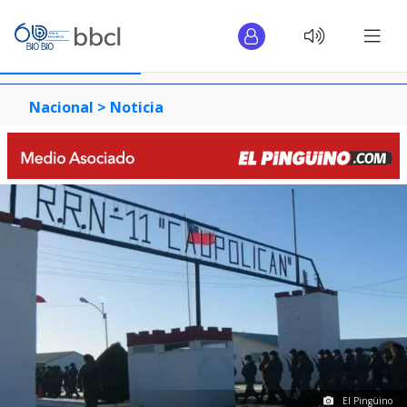
Nacional >
Noticia
El Pingüino