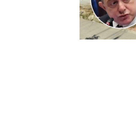
ARCHIVO | Agencia UNO | 
Este viernes e
del Minister
reconstrucci
En ese context
empresas cuest
peritajes espe