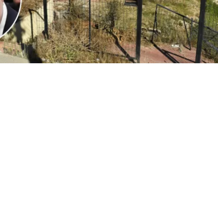
2
Edición BBCL
VER RESUMEN
l
ministro Iván Poduje realizó su primera cuenta públ
io de Vivienda y Urbanismo
, instancia donde
se volvió a
ón de Viña del Mar tras el megaincendio de 2024
.
o, y sin dar nombres, el jefe del Minvu calificó como “cha
ionadas por la reconstrucción. Todo, a días del inicio d
cializados en las viviendas de la constructora San Sebast