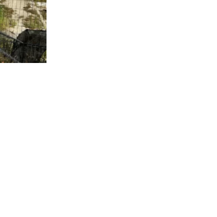
3.322
visitas
ica a cargo
 referir a la
ntas” a las
e los
ián en el