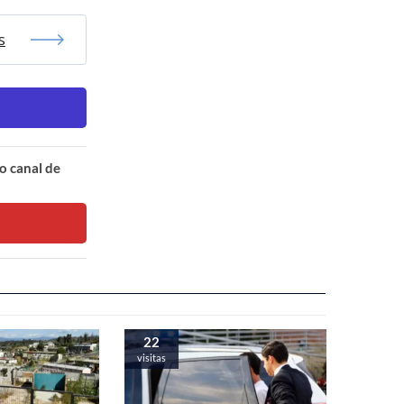
s
o canal de
22
visitas