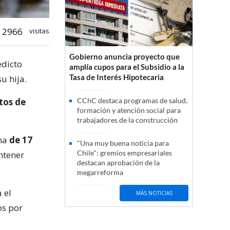
2966
visitas
Gobierno anuncia proyecto que
edicto
amplía cupos para el Subsidio a la
Tasa de Interés Hipotecaria
u hija.
itos de
CChC destaca programas de salud,
formación y atención social para
trabajadores de la construcción
ima
de 17
"Una muy buena noticia para
Chile": gremios empresariales
ntener
destacan aprobación de la
megarreforma
 el
MÁS NOTICIAS
os por