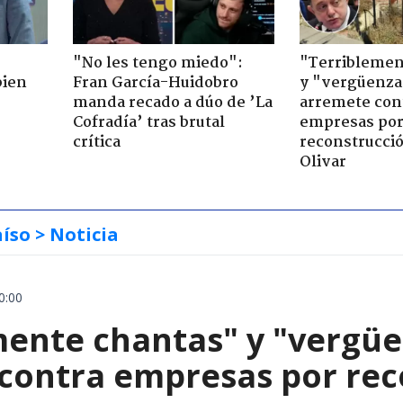
"No les tengo miedo":
"Terriblemen
bien
Fran García-Huidobro
y "vergüenza
manda recado a dúo de ’La
arremete con
Cofradía’ tras brutal
empresas po
crítica
reconstrucció
Olivar
aíso
> Noticia
0:00
mente chantas" y "vergüe
contra empresas por reco