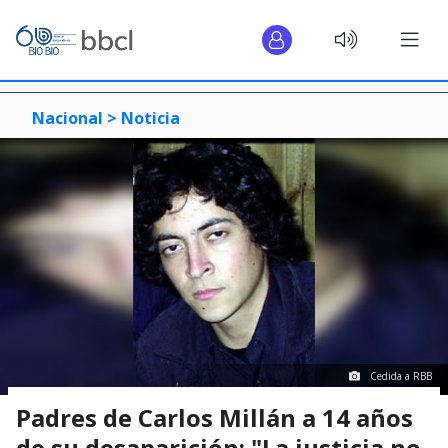
Nacional >
Noticia
Cedida a RBB
Padres de Carlos Millán a 14 años
de su desaparición: "La justicia no