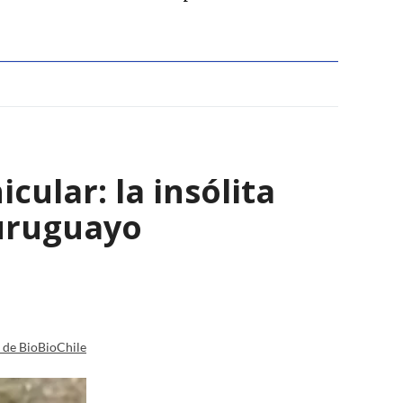
ular: la insólita
 uruguayo
a de BioBioChile