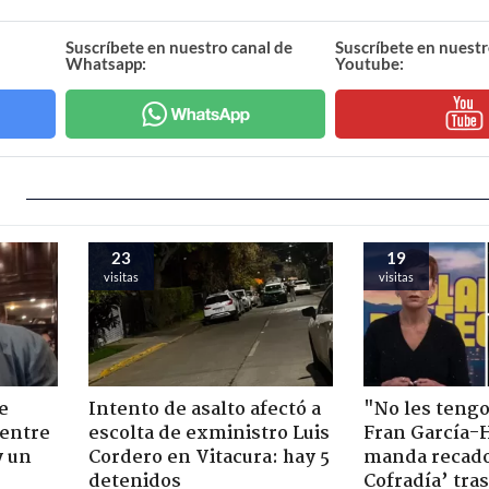
Suscríbete en nuestro canal de
Suscríbete en nuestr
Whatsapp:
Youtube:
23
19
visitas
visitas
e
Intento de asalto afectó a
"No les teng
 entre
escolta de exministro Luis
Fran García-
y un
Cordero en Vitacura: hay 5
manda recado
detenidos
Cofradía’ tras