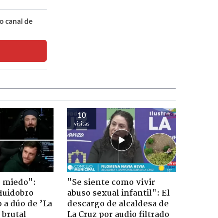
o canal de
10
visitas
o miedo":
"Se siente como vivir
Huidobro
abuso sexual infantil": El
 a dúo de ’La
descargo de alcaldesa de
 brutal
La Cruz por audio filtrado