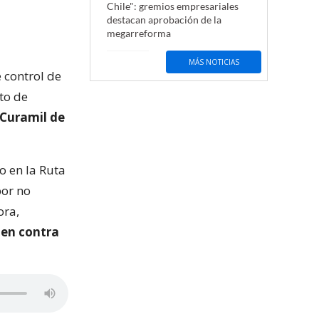
Chile": gremios empresariales
destacan aprobación de la
megarreforma
MÁS NOTICIAS
 control de
cto de
 Curamil de
to en la Ruta
por no
ora,
 en contra