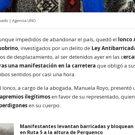
ado | Agencia UNO
aunque impedidos de abandonar el país, quedó el
lonco 
 sobrino
, investigados por un delito de
Ley Antibarricad
os de desplazamiento, al ser detenidos ayer en las c
erca
ras una manifestación en la carretera
que obligó a su
mbos sentidos por casi una hora.
l lonco, a cargo de la abogada, Manuela Royo, presentó 
apremios ilegítimos
en favor de su representado, quie
perdigones
en su cuerpo.
Manifestantes levantan barricadas y bloquean 
en Ruta 5 a la altura de Perquenco