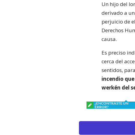
Un hijo del l
derivado a un
perjuicio de e
Derechos Huma
causa.
Es preciso ind
cerca del acc
sentidos, par
incendio que
werkén del s
¿ENCONTRASTE UN
ERROR?