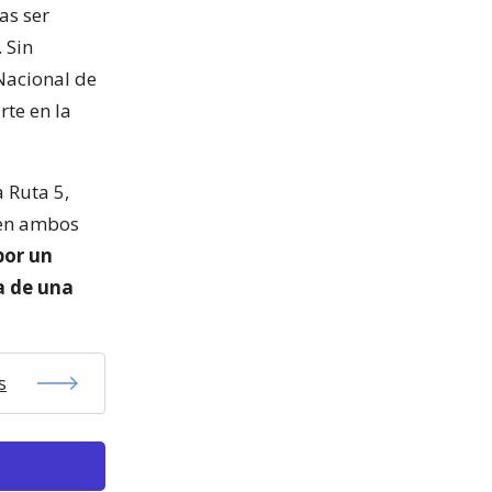
as ser
 Sin
 Nacional de
te en la
a Ruta 5,
 en ambos
por un
a de una
s