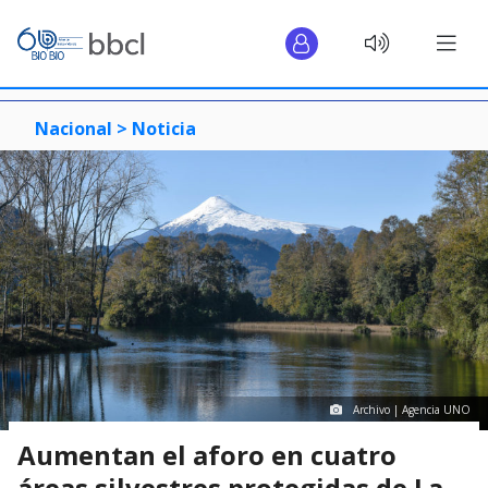
Nacional >
Noticia
Archivo | Agencia UNO
Aumentan el aforo en cuatro
áreas silvestres protegidas de La