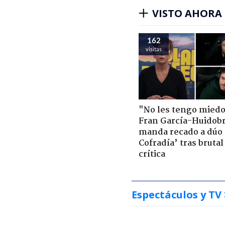
VISTO AHORA
162
visitas
"No les tengo miedo
Fran García-Huidob
manda recado a dúo 
Cofradía’ tras brutal
crítica
Espectáculos y TV