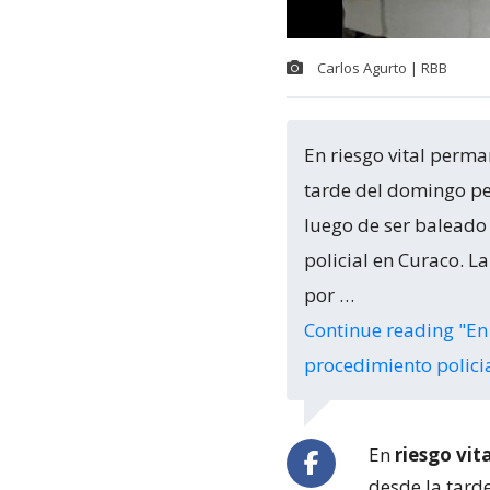
Carlos Agurto | RBB
En riesgo vital perm
tarde del domingo pe
luego de ser baleado
policial en Curaco. L
por …
Continue reading
"En
procedimiento polici
En
riesgo vi
desde la tard