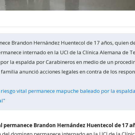
anece Brandon Hernández Huentecol de 17 años, quien de
rmanece internado en la UCI de la Clínica Alemana de 
 por la espalda por Carabineros en medio de un procedi
a familia anunció acciones legales en contra de los respo
 riesgo vital permanece mapuche baleado por la espalda
al"
tal permanece Brandon Hernández Huentecol de 17 añ
e del domingo permanece internado en la UCI de la Clín