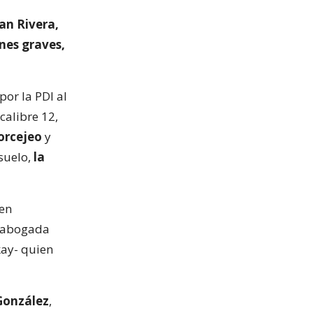
ian Rivera,
ones graves,
or la PDI al
calibre 12,
forcejeo
y
suelo,
la
ten
a abogada
ay- quien
González
,