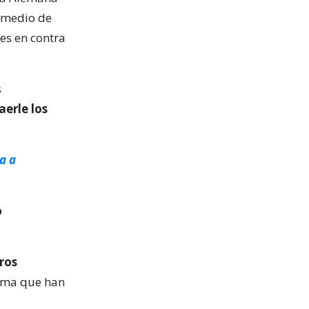
 medio de
es en contra
s
aerle los
a a
o
ros
isma que han