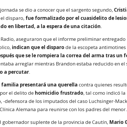
a jornada se dio a conocer que el sargento segundo,
Crist
el disparo,
fue formalizado por el cuasidelito de lesi
do en libertad, a la espera de una citación
.
 Radio, aseguraron que el informe preliminar entregado p
blico,
indican que el disparo
de la escopeta antimotines 
spués que se le rompiera la correa del arma tras un 
entaba arreglar mientras Brandon estaba reducido en el 
o a percutar
.
a familia presentará una querella
contra quienes resul
por el delito de
homicidio frustrado
, tal como indicó l
 -defensora de los imputados del caso Luchsinger-Mack
a Clínica Alemana para reunirse con los padres del menor.
el gobernador suplente de la provincia de Cautín,
Mario 