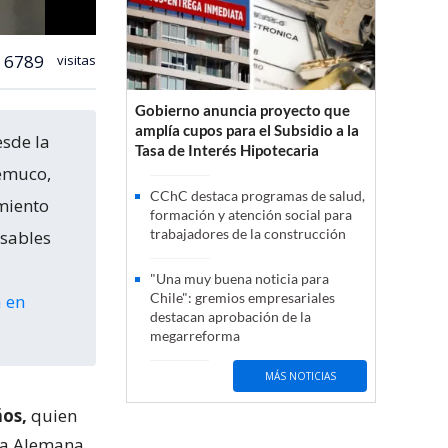
6789
visitas
Gobierno anuncia proyecto que
amplía cupos para el Subsidio a la
sde la
Tasa de Interés Hipotecaria
Temuco,
CChC destaca programas de salud,
miento
formación y atención social para
trabajadores de la construcción
nsables
"Una muy buena noticia para
Chile": gremios empresariales
 en
destacan aprobación de la
megarreforma
MÁS NOTICIAS
os,
quien
ica Alemana