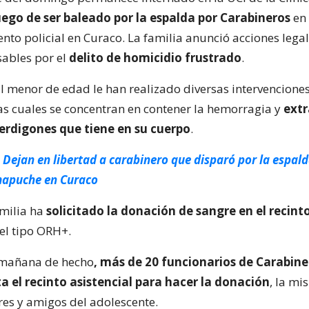
uego de ser baleado por la espalda por Carabineros
en
nto policial en Curaco. La familia anunció acciones legal
sables por el
delito de homicidio frustrado
.
l menor de edad le han realizado diversas intervencione
las cuales se concentran en contener la hemorragia y
extr
erdigones que tiene en su cuerpo
.
Dejan en libertad a carabinero que disparó por la espald
mapuche en Curaco
amilia ha
solicitado la donación de sangre en el recint
del tipo ORH+.
 mañana de hecho
, más de 20 funcionarios de Carabine
a el recinto asistencial para hacer la donación
, la m
res y amigos del adolescente.