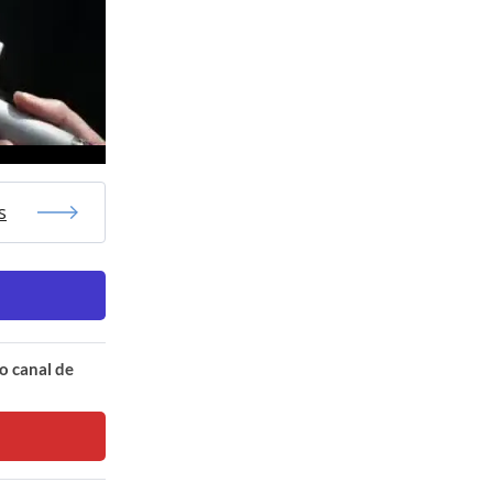
s
o canal de