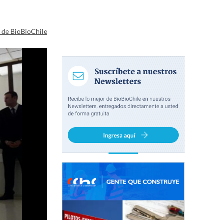
a de BioBioChile