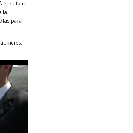
.
Por ahora
s la
 días para
rabineros,