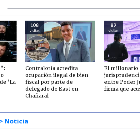
108
89
visitas
visitas
":
Contraloría acredita
El millonario
ro
ocupación ilegal de bien
jurisprudenci
de ’La
fiscal por parte de
entre Poder Ju
delegado de Kast en
firma que acu
Chañaral
> Noticia