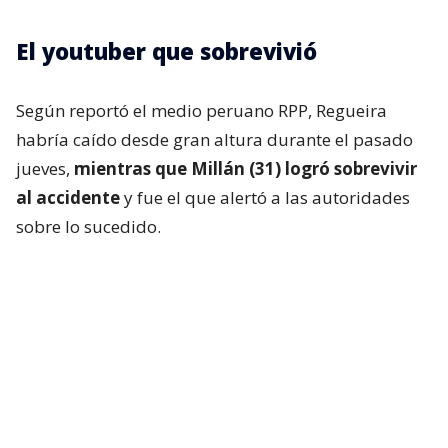
El youtuber que sobrevivió
Según reportó el medio peruano RPP, Regueira
habría caído desde gran altura durante el pasado
jueves,
mientras que Millán (31) logró sobrevivir
al accidente
y fue el que alertó a las autoridades
sobre lo sucedido.
En una primera publicación, el montañista escribió:
“Andrés, gracias por tu compañía durante el viaje a
la Cordillera Blanca. Espero encuentres el descanso
entre las altas costumbres más bellas”.
Asimismo, envió sus condolencias a la familia de su
amigo fallecido y que espera que encuentren