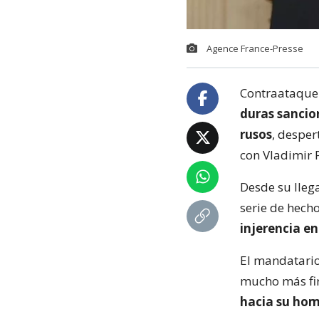
Agence France-Presse
Contraataque 
duras sancio
rusos
, despe
con Vladimir 
Desde su lleg
serie de hech
injerencia e
El mandatario
mucho más fi
hacia su hom