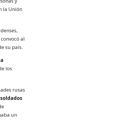
rsonas y
 la Unión
idenses,
 convocó al
de su país.
la
de los
dades rusas
 soldados
de
gnaba un