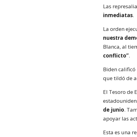
Las represalia
inmediatas
.
La orden ejecu
nuestra dem
Blanca, al ti
conflicto”
.
Biden calific
que tildó de 
El Tesoro de E
estadouniden
de junio
. Tam
apoyar las ac
Esta es una r