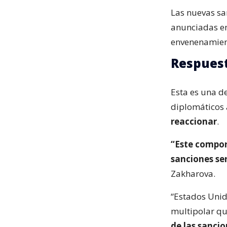
Las nuevas sa
anunciadas e
envenenamient
Respuest
Esta es una d
diplomáticos 
reaccionar
.
“Este compor
sanciones ser
Zakharova.
“Estados Unid
multipolar q
de las sancio