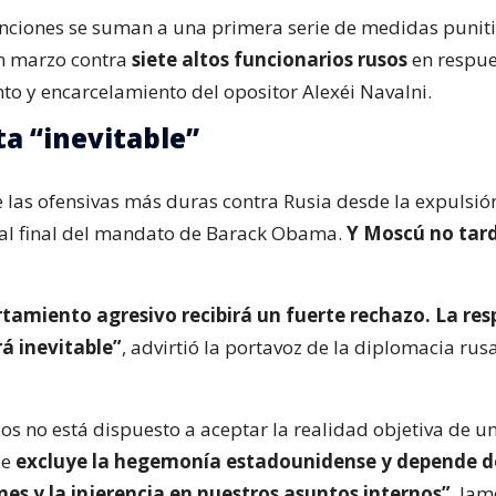
nciones se suman a una primera serie de medidas punit
n marzo contra
siete altos funcionarios rusos
en respue
o y encarcelamiento del opositor Alexéi Navalni.
a “inevitable”
e las ofensivas más duras contra Rusia desde la expulsió
al final del mandato de Barack Obama.
Y Moscú no tar
tamiento agresivo recibirá un fuerte rechazo. La res
á inevitable”
, advirtió la portavoz de la diplomacia rus
os no está dispuesto a aceptar la realidad objetiva de 
ue
excluye la hegemonía estadounidense y depende de
nes y la injerencia en nuestros asuntos internos”
, lam