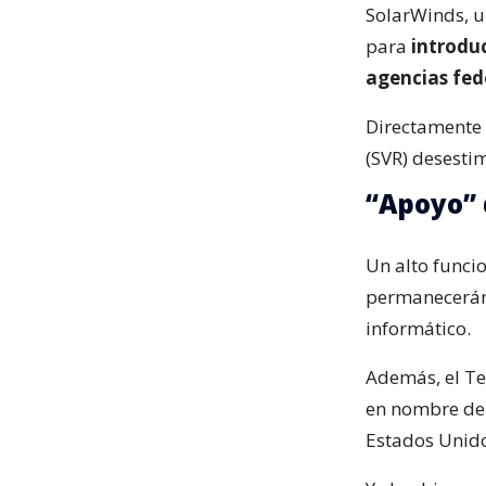
SolarWinds, u
para
introduc
agencias fed
Directamente 
(SVR) desesti
“Apoyo” 
Un alto funci
permanecerá
informático.
Además, el T
en nombre del 
Estados Unido