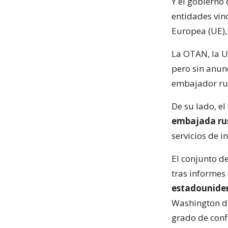
Y el gobierno
entidades vin
Europea (UE),
La OTAN, la U
pero sin anun
embajador ruso
De su lado, e
embajada ru
servicios de i
El conjunto d
tras informes
estadouniden
Washington di
grado de conf