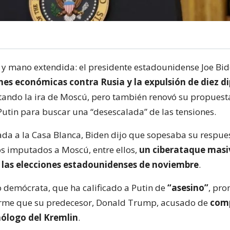
y mano extendida: el presidente estadounidense Joe Bi
nes económicas contra Rusia y la expulsión de diez d
rtando la ira de Moscú, pero también renovó su propues
Putin para buscar una “desescalada” de las tensiones.
ada a la Casa Blanca, Biden dijo que sopesaba su respue
os imputados a Moscú, entre ellos,
un ciberataque masi
n las elecciones estadounidenses de noviembre
.
 demócrata, que ha calificado a Putin de
“asesino”
, pro
rme que su predecesor, Donald Trump, acusado de
com
ólogo del Kremlin
.