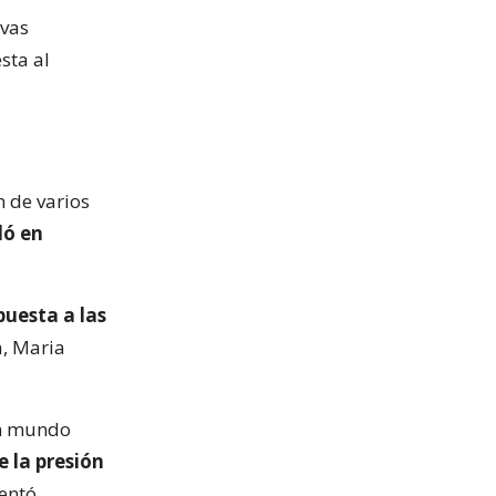
ivas
sta al
n de varios
dó en
puesta a las
a, Maria
un mundo
 la presión
entó.