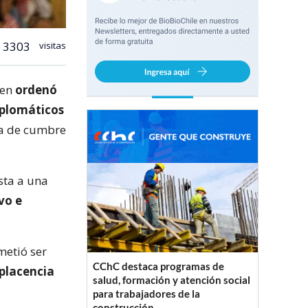
3303
visitas
den
ordenó
iplomáticos
ta de cumbre
sta a una
vo e
metió ser
CChC destaca programas de
placencia
salud, formación y atención social
para trabajadores de la
construcción