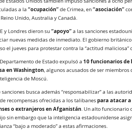
 de Estados Unidos también impuso sanciones a ocho pe
culadas a la
“ocupación”
de Crimea, en
“asociación”
con
 Reino Unido, Australia y Canadá.
E y Londres dieron su
“apoyo”
a las sanciones estadoun
ciar nuevas medidas de inmediato. El gobierno británico
 el jueves para protestar contra la “actitud maliciosa” 
l Departamento de Estado expulsó a
10 funcionarios de 
sa en Washington
, algunos acusados de ser miembros 
nteligencia de Moscú.
e sanciones busca además “responsabilizar” a las autori
 de recompensas ofrecidas a los talibanes
para atacar a
ses o extranjeros en Afganistán
. Un alto funcionario 
jo sin embargo que la inteligencia estadounidense asi
ianza “bajo a moderado” a estas afirmaciones.