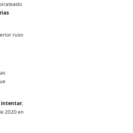
pirateado
rias
erior ruso
ias
que
 intentar
,
 de 2020 en