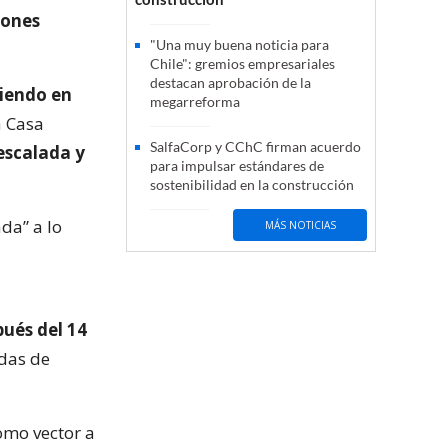
iones
"Una muy buena noticia para
Chile": gremios empresariales
destacan aprobación de la
iriendo en
megarreforma
a Casa
SalfaCorp y CChC firman acuerdo
escalada y
para impulsar estándares de
sostenibilidad en la construcción
da” a lo
MÁS NOTICIAS
ués del 14
adas de
omo vector a