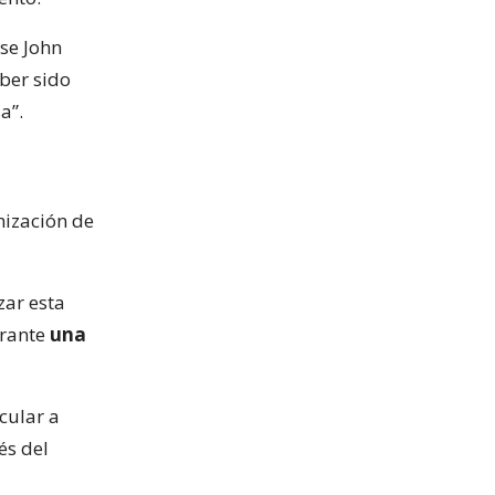
se John
ber sido
a”.
nización de
zar esta
urante
una
icular a
és del