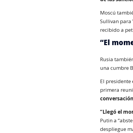
Moscú tambié
Sullivan para
recibido a pe
“El mome
Rusia también
una cumbre B
El presidente
primera reuni
conversación
“Llegó el mo
Putin a “abst
despliegue ma