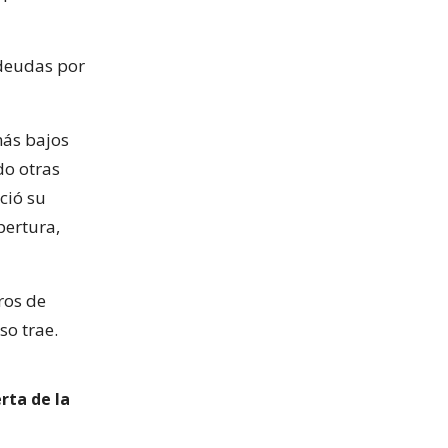
 deudas por
más bajos
do otras
ció su
pertura,
ros de
so trae.
rta de la