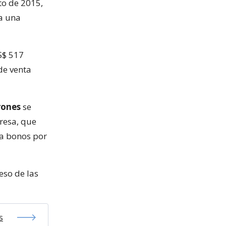
to de 2015,
a una
S$ 517
de venta
rones
se
resa, que
ía bonos por
eso de las
s