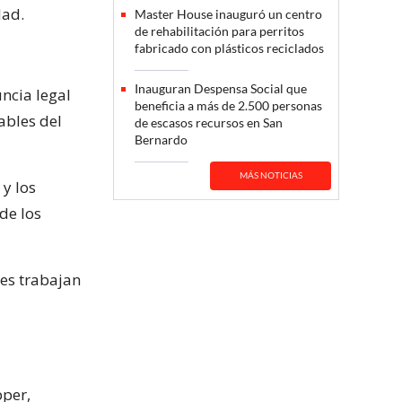
dad.
Master House inauguró un centro
de rehabilitación para perritos
fabricado con plásticos reciclados
Inauguran Despensa Social que
ncia legal
beneficia a más de 2.500 personas
ables del
de escasos recursos en San
Bernardo
MÁS NOTICIAS
y los
de los
nes trabajan
pper,