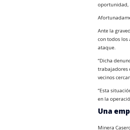
oportunidad, 
Afortunadamen
Ante la grave
con todos los 
ataque.
“Dicha denunc
trabajadores 
vecinos cercan
“Esta situaci
en la operació
Una empr
Minera Casero