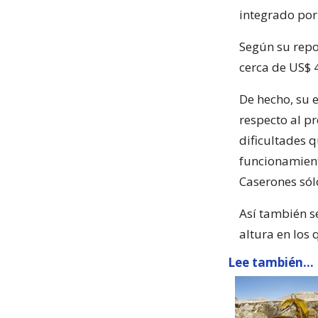
integrado po
Según su repo
cerca de US$ 4
De hecho, su 
respecto al p
dificultades 
funcionamient
Caserones sól
Así también s
altura en los 
Lee también...