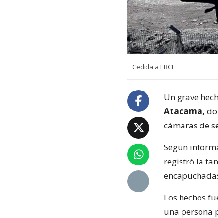
Cedida a BBCL
Un grave hech
Atacama,
don
cámaras de s
Según inform
registró la t
encapuchadas
Los hechos fu
una persona p