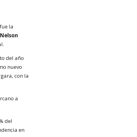
fue la
 Nelson
l.
to del año
mo nuevo
gara, con la
ercano a
% del
ndencia en