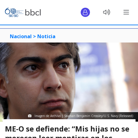
Nacional >
Noticia
Imagen de Archivo | Seaman Benjamin Crossley/U.S. Navy (Released)
ME-O se defiende: “Mis hijas no se
merecen leer mentiras en los