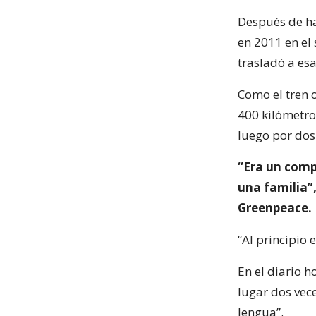
Después de ha
en 2011 en el
trasladó a es
Como el tren 
400 kilómetro
luego por dos 
“Era un compr
una familia”
Greenpeace.
“Al principio
En el diario 
lugar dos vec
lengua”.