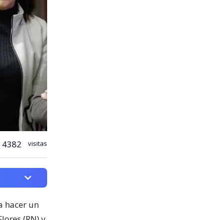
4382
visitas
a hacer un
lores (RN) y