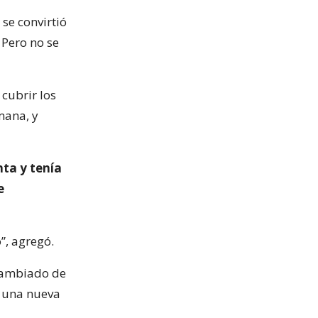
se convirtió
 Pero no se
cubrir los
mana, y
nta y tenía
e
”, agregó.
 cambiado de
a una nueva