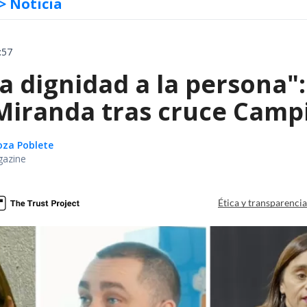
> Noticia
:57
ta dignidad a la persona"
iranda tras cruce Campil
oza Poblete
gazine
Ética y transparenci