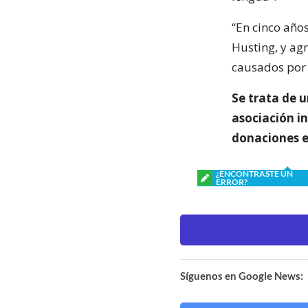
“En cinco años
Husting, y ag
causados por 
Se trata de 
asociación i
donaciones e
¿ENCONTRASTE UN
ERROR?
Síguenos en Google News: