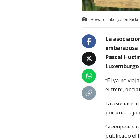
Howard Lake (cc) en Flickr
La asociació
embarazosa d
Pascal Hustin
Luxemburgo 
“El ya no via
el tren”, dec
La asociación
por una baja d
Greenpeace co
publicado el 