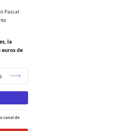
có Pascal
nte
s, la
e euros de
s
o canal de