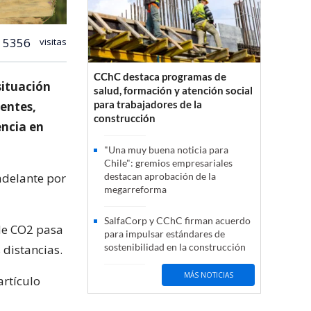
5356
visitas
CChC destaca programas de
situación
salud, formación y atención social
para trabajadores de la
gentes,
construcción
encia en
"Una muy buena noticia para
Chile": gremios empresariales
adelante por
destacan aprobación de la
megarreforma
SalfaCorp y CChC firman acuerdo
 de CO2 pasa
para impulsar estándares de
sostenibilidad en la construcción
 distancias.
MÁS NOTICIAS
artículo