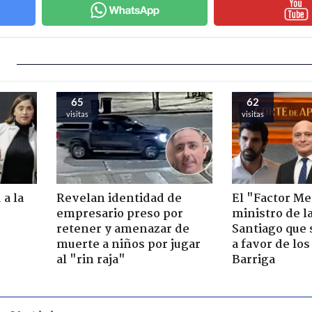
65
62
visitas
visitas
 a la
Revelan identidad de
El "Factor Me
o
empresario preso por
ministro de l
retener y amenazar de
Santiago que
muerte a niños por jugar
a favor de lo
al "rin raja"
Barriga