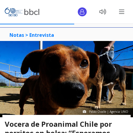
Notas >
Entrevista
Pablo Ovalle | Agencia UNO
Vocera de Proanimal Chile por
perritos en bolsa: “Esperamos