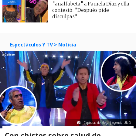
visitas
"analfabeta" a Pamela Díaz y ella
contestó: "Después pide
disculpas"
Espectáculos Y TV
> Noticia
Capturas de Mega | Agencia UNO
Con chistes sobre salud de