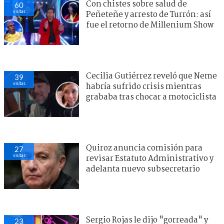
Con chistes sobre salud de
60
visitas
Peñeteñe y arresto de Turrón: así
fue el retorno de Millenium Show
Cecilia Gutiérrez reveló que Neme
39
visitas
habría sufrido crisis mientras
grababa tras chocar a motociclista
Quiroz anuncia comisión para
27
visitas
revisar Estatuto Administrativo y
adelanta nuevo subsecretario
Sergio Rojas le dijo "gorreada" y
23