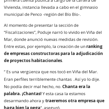
primera cuenta pública a cargo de la cartera de
Vivienda, instancia llevada a cabo en el gimnasio
municipal de Penco -región del Bío Bío-.
Al momento de presentar la sección de
“Fiscalizaciones”, Poduje narró lo vivido en Viña del
Mar, donde anunció nuevas medidas de revisión.
Entre estas, por ejemplo, la creación de un
ranking
de empresas constructoras para la adjudicación
de proyectos habitacionales
.
“
Es una vergüenza que nos tocó en Viña del Mar.
Eran perfiles terriblemente chantas
. Así yo lo dije.
No podía decir mal hecho, no.
Chanta era la
palabra. ¡Chantas!
Y esta casa la estamos
desarmando ahora y
traeremos otra empresa que
haga bien la pega
“, aseguró.