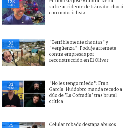
Periodista José Antonio Neme
123
visitas
sufre accidente de tránsito: chocó
con motociclista
"Terriblemente chantas" y
33
visitas
"vergüenza": Poduje arremete
contra empresas por
reconstrucción en El Olivar
"No les tengo miedo": Fran
31
visitas
García-Huidobro manda recado a
dúo de ’La Cofradía’ tras brutal
crítica
Celular robado destapa abusos
25