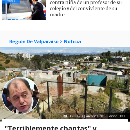
visitas
contra niña de un profesor de su
colegio y del conviviente de su
madre
Región De Valparaíso
> Noticia
ARCHIVO | Agencia UNO | Edición BBCL
"Terriblemente chantas" y