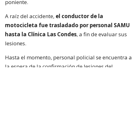
poniente.
A raíz del accidente,
el conductor de la
motocicleta fue trasladado por personal SAMU
hasta la Clínica Las Condes
, a fin de evaluar sus
lesiones.
Hasta el momento, personal policial se encuentra a
la espera de la confirmación de lesiones del
conductor de la motocicleta, así como las
instrucciones de fiscalía.
Francisca García-Huidobro habló con
el periodista
En medio del programa de Chilevisión,
Francisca
García-Huidobro mencionó que habló