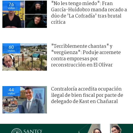
"No les tengo miedo": Fran
76
visitas
García-Huidobro manda recado a
dúo de ’La Cofradía’ tras brutal
crítica
"Terriblemente chantas" y
60
visitas
"vergüenza": Poduje arremete
contra empresas por
reconstrucción en El Olivar
Contraloría acredita ocupación
44
visitas
ilegal de bien fiscal por parte de
delegado de Kast en Chañaral