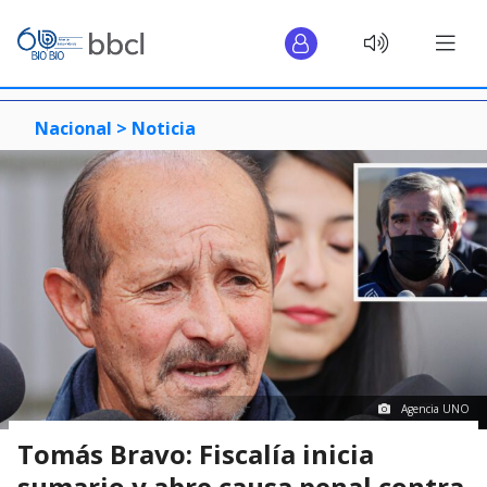
Nacional >
Noticia
Agencia UNO
Tomás Bravo: Fiscalía inicia
sumario y abre causa penal contra