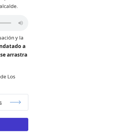
alcalde.
uación y la
andatado a
 se arrastra
 de Los
s