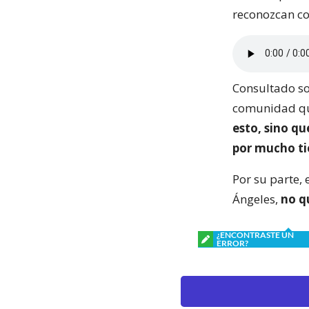
reconozcan co
Consultado sob
comunidad que
esto, sino qu
por mucho t
Por su parte,
Ángeles,
no q
¿ENCONTRASTE UN
ERROR?