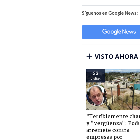
Síguenos en Google News:
VISTO AHORA
33
visitas
"Terriblemente cha
y "vergüenza": Pod
arremete contra
empresas por