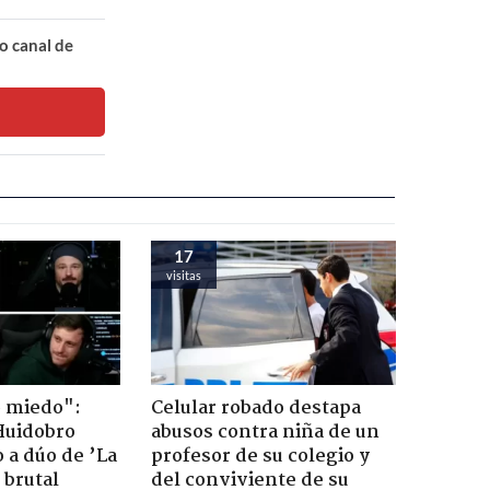
o canal de
17
visitas
o miedo":
Celular robado destapa
Huidobro
abusos contra niña de un
 a dúo de ’La
profesor de su colegio y
 brutal
del conviviente de su