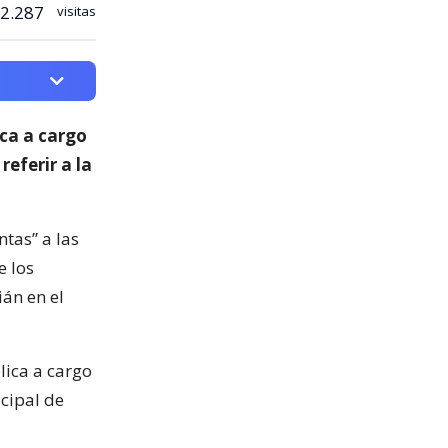
2.287
visitas
ica a cargo
 referir a la
ntas” a las
e los
ián en el
lica a cargo
icipal de