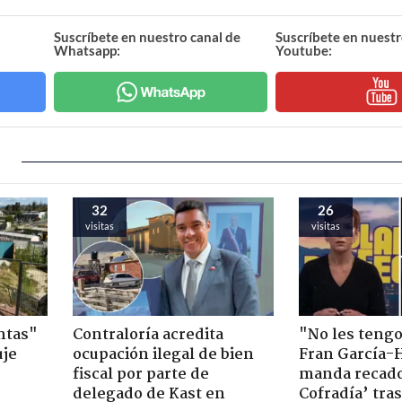
Suscríbete en nuestro canal de
Suscríbete en nuestr
Whatsapp:
Youtube:
32
26
visitas
visitas
ntas"
Contraloría acredita
"No les teng
uje
ocupación ilegal de bien
Fran García-
fiscal por parte de
manda recado
delegado de Kast en
Cofradía’ tras