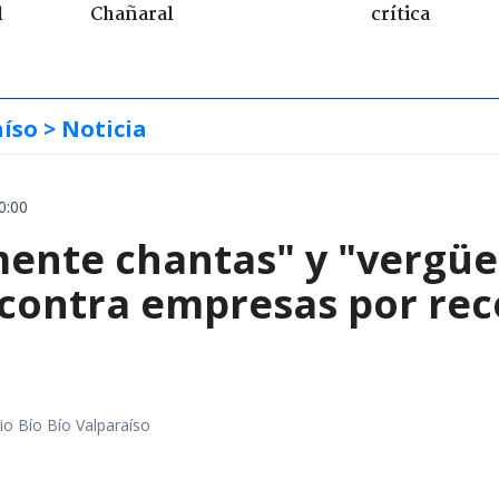
l
Chañaral
crítica
aíso
> Noticia
0:00
mente chantas" y "vergüe
contra empresas por reco
io Bío Bío Valparaíso
a