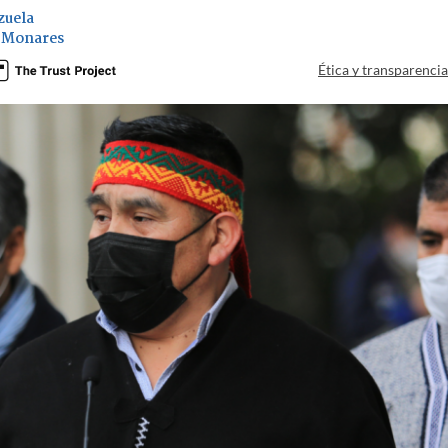
zuela
 Monares
Ética y transparenci