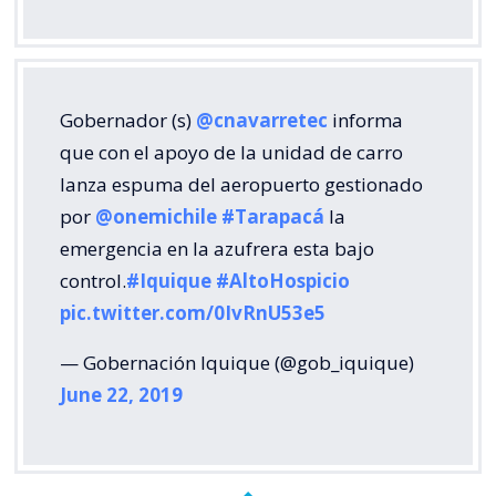
Gobernador (s)
@cnavarretec
informa
que con el apoyo de la unidad de carro
lanza espuma del aeropuerto gestionado
por
@onemichile
#Tarapacá
la
emergencia en la azufrera esta bajo
control.
#Iquique
#AltoHospicio
pic.twitter.com/0IvRnU53e5
— Gobernación Iquique (@gob_iquique)
June 22, 2019