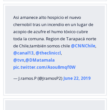
Asi amanece alto hospicio el nuevo
chernobil tras un incendio en un lugar de
acopio de azufre el humo tóxico cubre
toda la comuna. Region de Tarapacá norte
de Chile,también somos chile
@CNNChile
,
@canal13
,
@thecliniccl
,
@tvn
,
@DMatamala
pic.twitter.com/Asou8mqf0W
— J.ramos.P (@JramosP2)
June 22, 2019