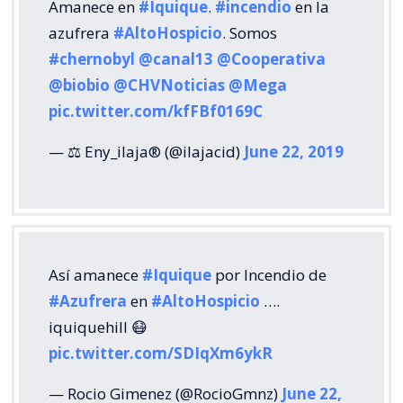
Amanece en
#Iquique
.
#incendio
en la
azufrera
#AltoHospicio
. Somos
#chernobyl
@canal13
@Cooperativa
@biobio
@CHVNoticias
@Mega
pic.twitter.com/kfFBf0169C
— ⚖️ Eny_ilaja®️ (@ilajacid)
June 22, 2019
Así amanece
#Iquique
por Incendio de
#Azufrera
en
#AltoHospicio
….
iquiquehill 😷
pic.twitter.com/SDIqXm6ykR
— Rocio Gimenez (@RocioGmnz)
June 22,