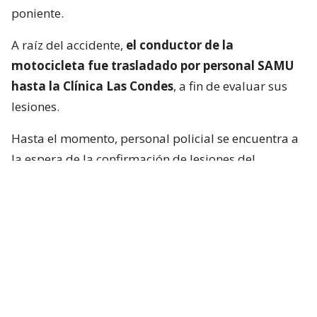
poniente.
A raíz del accidente,
el conductor de la
motocicleta fue trasladado por personal SAMU
hasta la Clínica Las Condes
, a fin de evaluar sus
lesiones.
Hasta el momento, personal policial se encuentra a
la espera de la confirmación de lesiones del
conductor de la motocicleta, así como las
instrucciones de fiscalía.
Francisca García-Huidobro habló con
el periodista
En medio del programa de Chilevisión,
Francisca
García-Huidobro mencionó que habló