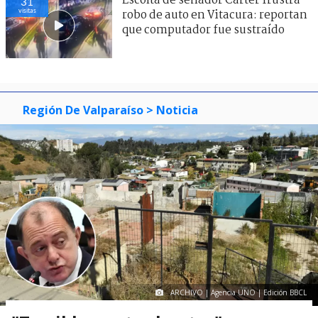
Escolta de senador Carter frustra
31
visitas
robo de auto en Vitacura: reportan
que computador fue sustraído
Región De Valparaíso
> Noticia
ARCHIVO | Agencia UNO | Edición BBCL