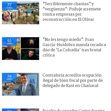
"Terriblemente chantas" y
77
visitas
"vergüenza": Poduje arremete
contra empresas por
reconstrucción en El Olivar
"No les tengo miedo": Fran
65
visitas
García-Huidobro manda recado a
dúo de ’La Cofradía’ tras brutal
crítica
Contraloría acredita ocupación
36
visitas
ilegal de bien fiscal por parte de
delegado de Kast en Chañaral