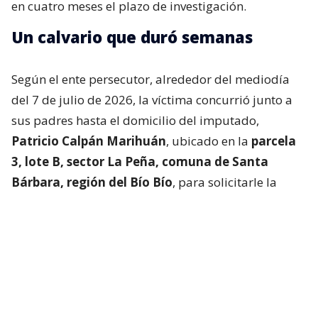
en cuatro meses el plazo de investigación.
Un calvario que duró semanas
Según el ente persecutor, alrededor del mediodía
del 7 de julio de 2026, la víctima concurrió junto a
sus padres hasta el domicilio del imputado,
Patricio Calpán Marihuán
, ubicado en la
parcela
3, lote B, sector La Peña, comuna de Santa
Bárbara, región del Bío Bío
, para solicitarle la
devolución de una motosierra que le habían
prestado.
El imputado aceptó entregar la especie,
bajo la
condición de que la víctima se quedara a
conversar a solas con él.
Lo que fue aceptado por
la joven.