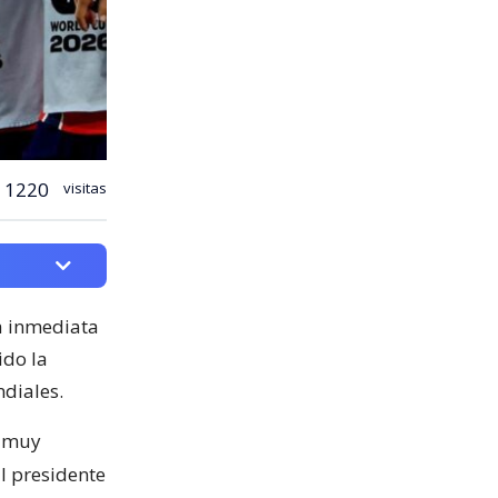
1220
visitas
ia inmediata
ido la
ndiales.
á muy
l presidente