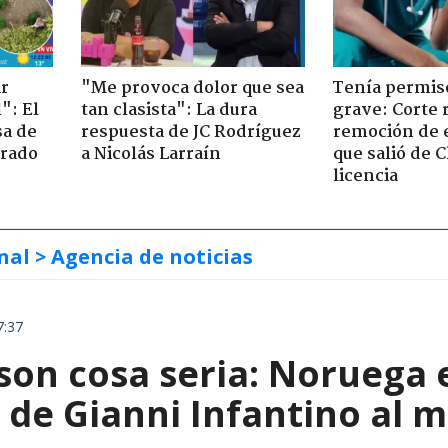
ir
"Me provoca dolor que sea
Tenía permiso
": El
tan clasista": La dura
grave: Corte r
sa de
respuesta de JC Rodríguez
remoción de 
trado
a Nicolás Larraín
que salió de C
licencia
nal
> Agencia de noticias
7:37
 son cosa seria: Noruega
de Gianni Infantino al m