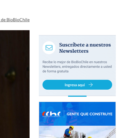
a de BioBioChile