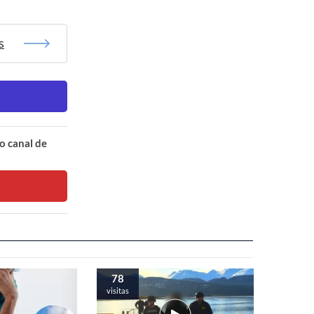
s
o canal de
78
visitas