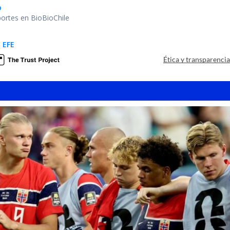
o
portes en BioBioChile
 EFE
Ética y transparenci