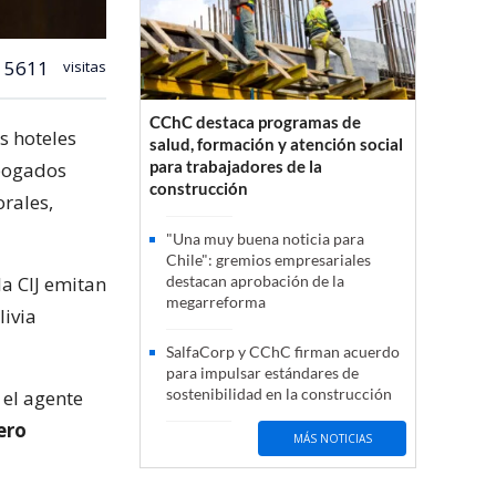
5611
visitas
CChC destaca programas de
s hoteles
salud, formación y atención social
para trabajadores de la
abogados
construcción
orales,
"Una muy buena noticia para
Chile": gremios empresariales
a CIJ emitan
destacan aprobación de la
megarreforma
livia
SalfaCorp y CChC firman acuerdo
para impulsar estándares de
sostenibilidad en la construcción
 el agente
ero
MÁS NOTICIAS