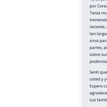
por Corea
Tenía mu
tremenda
reciente,
tan larga
sirva pa
partes, 
sobre su
poderosa
Sentí qu
usted y y
Espero co
agradecer
sus fami