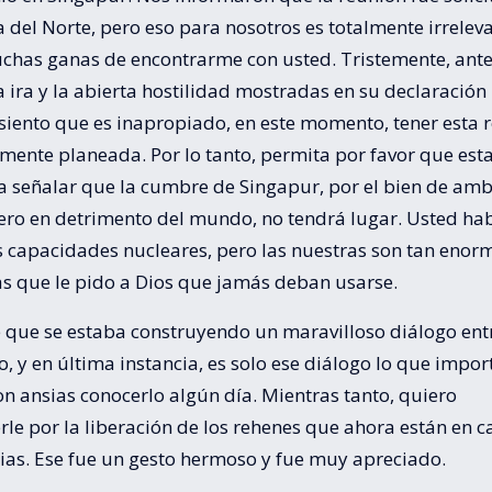
 del Norte, pero eso para nosotros es totalmente irreleva
chas ganas de encontrarme con usted. Tristemente, ante
 ira y la abierta hostilidad mostradas en su declaració
 siento que es inapropiado, en este momento, tener esta 
mente planeada. Por lo tanto, permita por favor que esta
ra señalar que la cumbre de Singapur, por el bien de am
pero en detrimento del mundo, no tendrá lugar. Usted ha
s capacidades nucleares, pero las nuestras son tan enor
s que le pido a Dios que jamás deban usarse.
e que se estaba construyendo un maravilloso diálogo ent
o, y en última instancia, es solo ese diálogo lo que impor
n ansias conocerlo algún día. Mientras tanto, quiero
le por la liberación de los rehenes que ahora están en c
lias. Ese fue un gesto hermoso y fue muy apreciado.