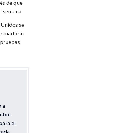
ués de que
ma semana.
 Unidos se
rminado su
e pruebas
o a
umbre
para el
itada