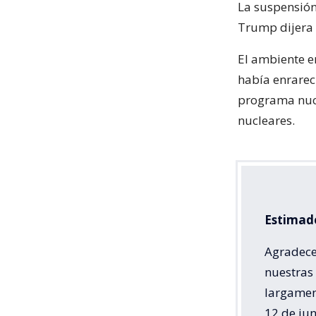
La suspensión
Trump dijera 
El ambiente e
había enrarec
programa nucl
nucleares.
Estimado
Agradece
nuestras 
largamen
12 de jun