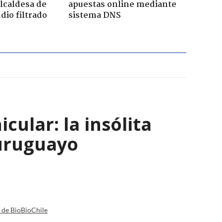
lcaldesa de
apuestas online mediante
dio filtrado
sistema DNS
ular: la insólita
 uruguayo
a de BioBioChile