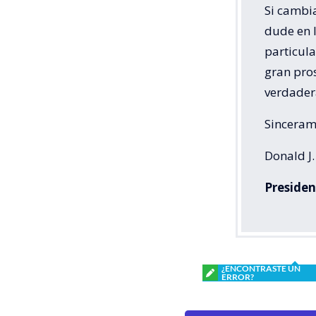
Si cambi
dude en 
particul
gran pro
verdadera
Sinceram
Donald J
Presiden
¿ENCONTRASTE UN
ERROR?