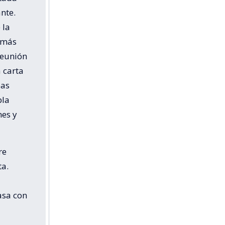
nte.
 la
n más
reunión
 carta
bas
bla
mes y
re
ta.
asa con