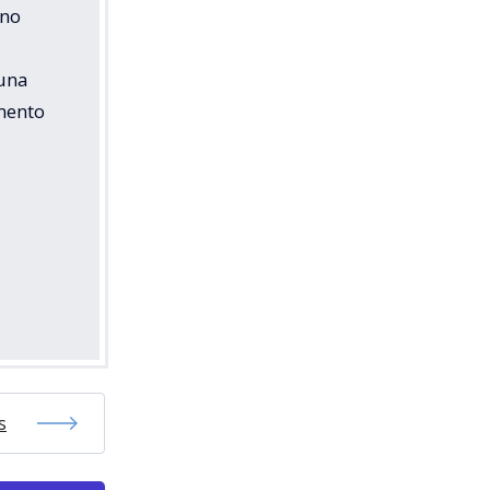
 no
 una
mento
s