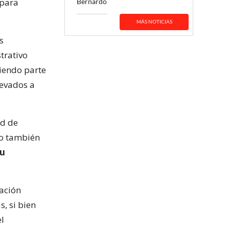
 para
Bernardo
MÁS NOTICIAS
s
trativo
siendo parte
levados a
ad de
no también
su
mación
, si bien
el