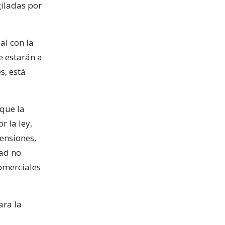
giladas por
al con la
e estarán a
s, está
 que la
r la ley,
ensiones,
dad no
omerciales
ara la