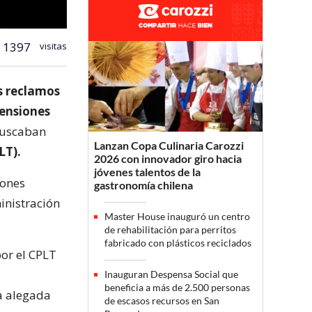
1397
visitas
s reclamos
Pensiones
 buscaban
Lanzan Copa Culinaria Carozzi
LT).
2026 con innovador giro hacia
jóvenes talentos de la
iones
gastronomía chilena
inistración
Master House inauguró un centro
de rehabilitación para perritos
fabricado con plásticos reciclados
por el CPLT
Inauguran Despensa Social que
beneficia a más de 2.500 personas
va alegada
de escasos recursos en San