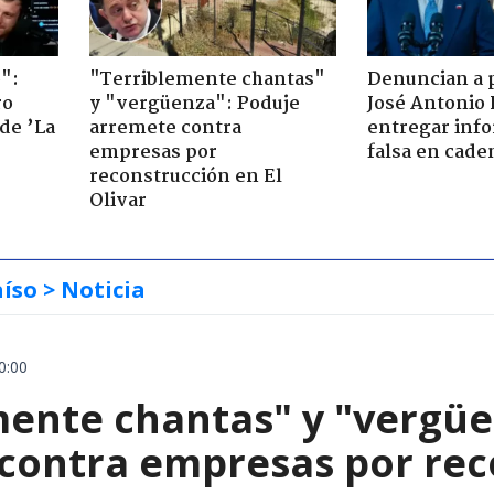
":
"Terriblemente chantas"
Denuncian a 
ro
y "vergüenza": Poduje
José Antonio 
de ’La
arremete contra
entregar inf
empresas por
falsa en cade
reconstrucción en El
Olivar
aíso
> Noticia
0:00
mente chantas" y "vergüe
contra empresas por reco