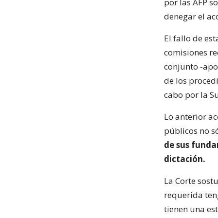
por las AFP s
denegar el ac
El fallo de es
comisiones re
conjunto -apor
de los procedi
cabo por la S
Lo anterior ac
públicos no s
de sus funda
dictación.
La Corte sostu
requerida ten
tienen una est