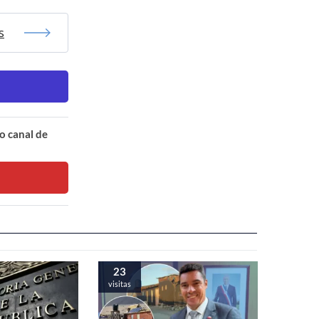
s
o canal de
23
visitas