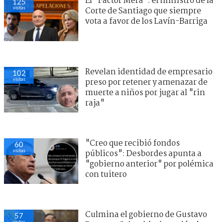
El "Factor Mera": el ministro de la
125
visitas
Corte de Santiago que siempre
vota a favor de los Lavín-Barriga
Revelan identidad de empresario
102
visitas
preso por retener y amenazar de
muerte a niños por jugar al "rin
raja"
"Creo que recibió fondos
60
visitas
públicos": Desbordes apunta a
"gobierno anterior" por polémica
con tuitero
Culmina el gobierno de Gustavo
57
visitas