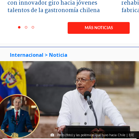
con innovador giro hacia jóvenes
rehabi
talentos de la gastronomía chilena
fabric
Item
1
MÁS NOTICIAS
item
item
item
of
0
1
2
3
Internacional
> Noticia
Petro (foto) y las polémicas que tuvo hacia Chile | EFE