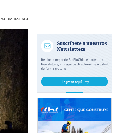
a de BioBioChile