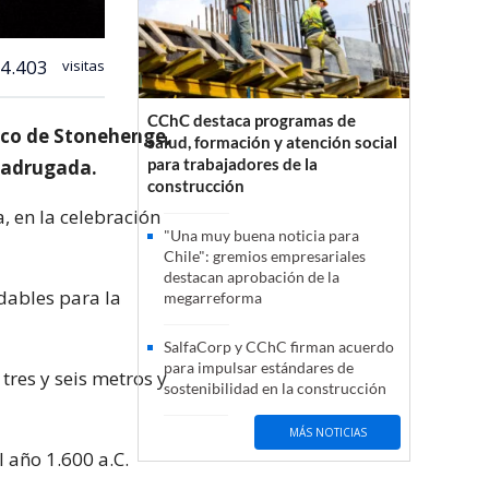
4.403
visitas
CChC destaca programas de
ico de Stonehenge,
salud, formación y atención social
para trabajadores de la
 madrugada.
construcción
, en la celebración
"Una muy buena noticia para
Chile": gremios empresariales
destacan aprobación de la
dables para la
megarreforma
SalfaCorp y CChC firman acuerdo
para impulsar estándares de
res y seis metros y
sostenibilidad en la construcción
MÁS NOTICIAS
l año 1.600 a.C.