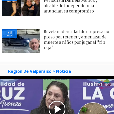
Periodista Daniela Muñoz y
alcalde de Independencia
anuncian su compromiso
Revelan identidad de empresario
38
visitas
preso por retener y amenazar de
muerte a niños por jugar al "rin
raja"
Región De Valparaíso
> Noticia