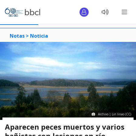
Notas >
Noticia
Archivo | Lin linao (CC)
Aparecen peces muertos y varios
bañistas con lesiones en río