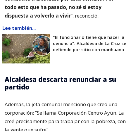
todo esto que ha pasado, no sé si estoy
dispuesta a volverlo a vivir
“, reconoció.
Lee también...
"El funcionario tiene que hacer la
denuncia": Alcaldesa de La Cruz se
defiende por sitio con marihuana
Alcaldesa descarta renunciar a su
partido
Además, la jefa comunal mencionó que creó una
corporación: “Se llama Corporación Centro Ayün. La
creé precisamente para trabajar con la pobreza, con
la gente que sufre”.