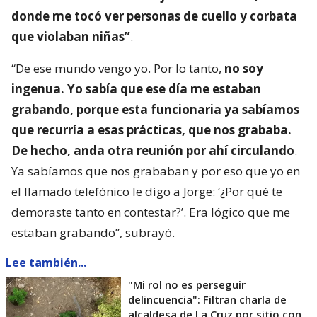
donde me tocó ver personas de cuello y corbata
que violaban niñas”
.
“De ese mundo vengo yo. Por lo tanto,
no soy
ingenua. Yo sabía que ese día me estaban
grabando, porque esta funcionaria ya sabíamos
que recurría a esas prácticas, que nos grababa.
De hecho, anda otra reunión por ahí circulando
.
Ya sabíamos que nos grababan y por eso que yo en
el llamado telefónico le digo a Jorge: ‘¿Por qué te
demoraste tanto en contestar?’. Era lógico que me
estaban grabando”, subrayó.
Lee también...
"Mi rol no es perseguir
delincuencia": Filtran charla de
alcaldesa de La Cruz por sitio con