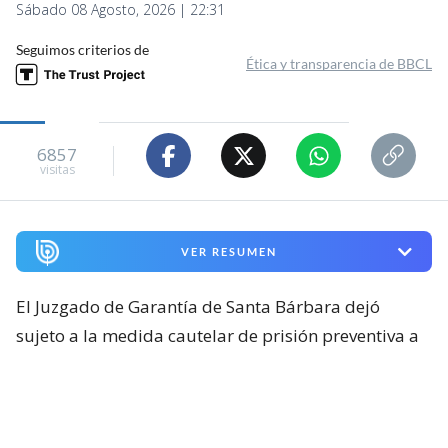
Sábado 08 Agosto, 2026 | 22:31
Seguimos criterios de
Ética y transparencia de BBCL
6857
visitas
VER RESUMEN
El Juzgado de Garantía de Santa Bárbara dejó
sujeto a la medida cautelar de prisión preventiva a
Patricio Calpán Marihuán
, imputado por el
Ministerio Público
como autor de los delitos
consumados de
secuestro con violación, lesiones