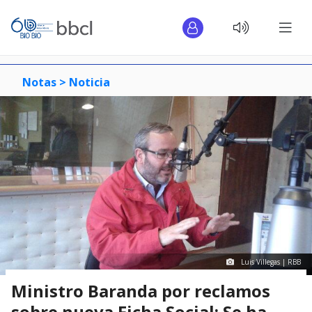
Notas >
Noticia
Luis Villegas | RBB
Ministro Baranda por reclamos
sobre nueva Ficha Social: Se ha