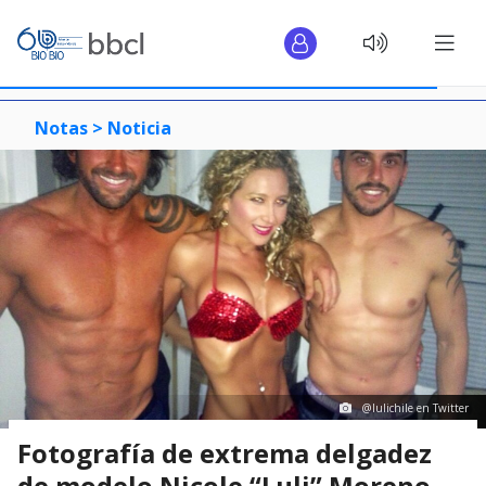
Notas >
Noticia
@lulichile en Twitter
Fotografía de extrema delgadez
de modelo Nicole “Luli” Moreno